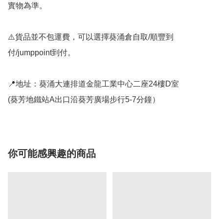
實物為準。

⚠️貨品並不包運費，可以選擇葵涌倉自取/順豐到
付/jumppoint到付。

📍地址：葵涌大連排道金龍工業中心二座24樓D室

(葵芳地鐵站A出口沿葵芳廣場步行5-7分鐘）
你可能感興趣的商品