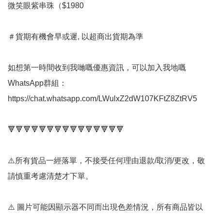
微笑眼紫串珠（$1980

＃貨期有機會早或遲, 以超商出貨期為準

如想第一時間收到我哋嘅優惠資訊，可以加入我地嘅
WhatsApp群組： 
https://chat.whatsapp.com/LWulxZ2dW107KFtZ8ZtRV5

🔻🔻🔻🔻🔻🔻🔻🔻🔻🔻🔻🔻🔻🔻🔻

⚠️所有貨品一經落單，不接受任何理由退款/取消/更改，敬
請慎重考慮清楚才下單。

⚠️ 圖片可能因顯示器不同而出現色差情況，所有商品皆以