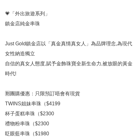
💗「外出旅遊系列」

鎮金店純金串珠

Just Gold鎮金店以「真金真情真女人」為品牌理念,為現代
女性納造獨立

自信的真女人態度,賦予金飾珠寶全新生命力,被放眼的黃金
時代!

🈹團購優惠：只限預訂唔會有現貨

TWINS姐妹串珠（$4199

杯子蛋糕串珠（$2300

禮物粉串珠（$2300

眨眼藍串珠（$1980
