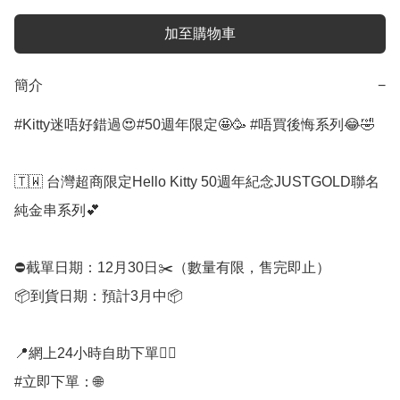
加至購物車
簡介
−
#Kitty迷唔好錯過😍#50週年限定🤩🥳 #唔買後悔系列😂🤣

🇹🇼 台灣超商限定Hello Kitty 50週年紀念JUSTGOLD聯名
純金串系列💕

⛔️截單日期：12月30日✂️（數量有限，售完即止）

📦到貨日期：預計3月中📦

📍網上24小時自助下單👍🏻

#立即下單：🌐
