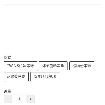
款式
TWINS姐妹串珠
杯子蛋糕串珠
禮物粉串珠
眨眼藍串珠
微笑眼紫串珠
數量
−
+