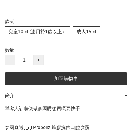
款式
兒童10ml (適用於1歲以上）
成人15ml
數量
−
+
加至購物車
簡介
−
幫客人訂順便做個團購想買嘅要快手

泰國直送🇹🇭Propoliz 蜂膠抗菌口腔噴霧
