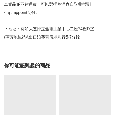
⚠️貨品並不包運費，可以選擇葵涌倉自取/順豐到
付/jumppoint到付。

📍地址：葵涌大連排道金龍工業中心二座24樓D室

(葵芳地鐵站A出口沿葵芳廣場步行5-7分鐘）
你可能感興趣的商品