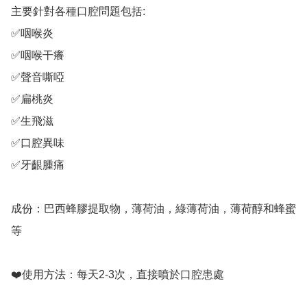
主要針對各種口腔問題包括:

✅咽喉炎

✅咽喉干癢

✅聲音嘶啞

✅扁桃炎

✅生飛滋

✅口腔異味

✅牙齦腫痛

成份：巴西蜂膠提取物，薄荷油，綠薄荷油，薄荷醇和蜂蜜
等

❤️使用方法：每天2-3次，直接噴於口腔患處

️ 
