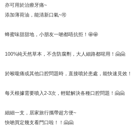
亦可用於治療牙痛~

添加薄荷油，能清新口氣~🉑

蜂蜜味甜甜地，小朋友一啲都唔抗拒！🤩🤩

100%純天然草本，不含防腐劑，大人細路都啱用！🤗🤗

於喉嚨痛或其他口腔問題時，直接噴於患處，能快速見效！

每天根據需要噴入2-3次，輕鬆解決各種口腔問題！🤗🤗

細細一支，居家旅行攜帶超方便~️️

快啲買定幾支看門口啦！！🤗🤗
