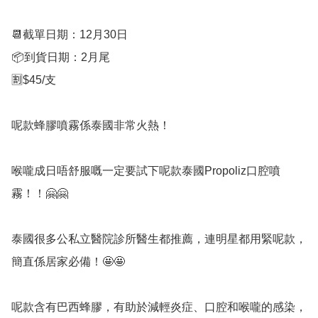
📆截單日期：12月30日

📦到貨日期：2月尾

🈹$45/支

呢款蜂膠噴霧係泰國非常火熱！

喉嚨成日唔舒服嘅一定要試下呢款泰國Propoliz口腔噴
霧！！🤗🤗

泰國很多公私立醫院診所醫生都推薦，連明星都用緊呢款，
簡直係居家必備！🤩🤩

呢款含有巴西蜂膠，有助於減輕炎症、口腔和喉嚨的感染，