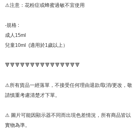
⚠️注意：花粉症或蜂蜜過敏不宜使用

-規格 : 

成人15ml

兒童10ml  (適用於1歲以上）

🔻🔻🔻🔻🔻🔻🔻🔻🔻🔻🔻🔻🔻🔻🔻

⚠️所有貨品一經落單，不接受任何理由退款/取消/更改，敬
請慎重考慮清楚才下單。

⚠️ 圖片可能因顯示器不同而出現色差情況，所有商品皆以
實物為準。
