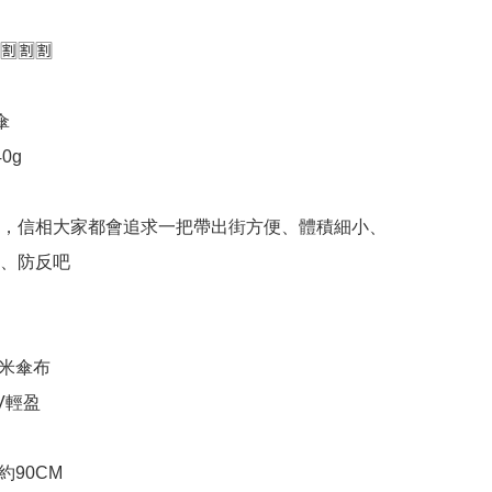
🈹🈹



g

傘，信相大家都會追求一把帶出街方便、體積細小、
、防反吧

傘布 

輕盈

90CM
