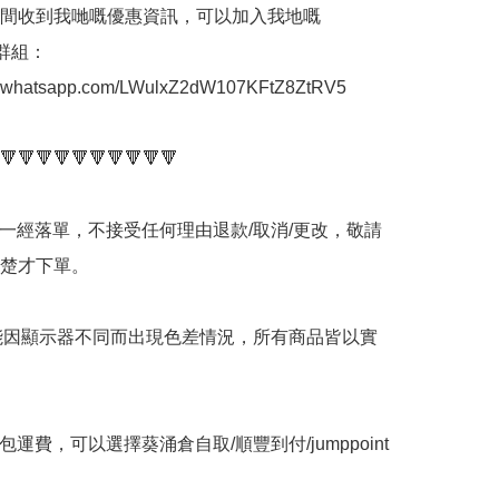
間收到我哋嘅優惠資訊，可以加入我地嘅
p群組： 
at.whatsapp.com/LWulxZ2dW107KFtZ8ZtRV5

🔻🔻🔻🔻🔻🔻🔻🔻🔻🔻

品一經落單，不接受任何理由退款/取消/更改，敬請
楚才下單。

可能因顯示器不同而出現色差情況，所有商品皆以實
包運費，可以選擇葵涌倉自取/順豐到付/jumppoint