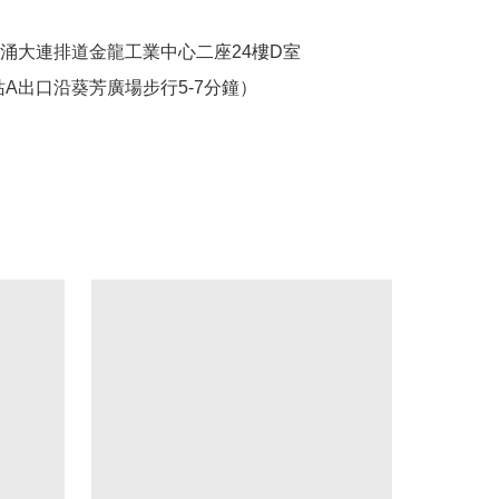
葵涌大連排道金龍工業中心二座24樓D室

站A出口沿葵芳廣場步行5-7分鐘）