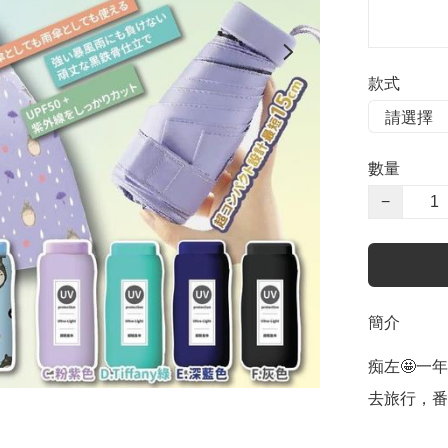
款式
數量
−
簡介
痴左🤩一年
去旅行，番