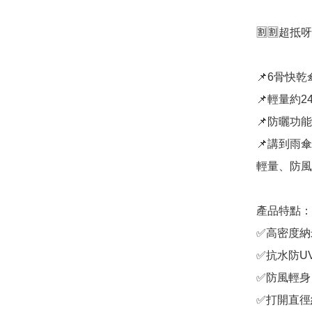
🈹🈹超抵呀
📌6骨快乾傘
📌輕量約240
📌防曬功能

📌講到雨
輕量、防風
產品特點：

✅高密度納米
✅抗水防UV
✅防風輕身

✅打開直徑約