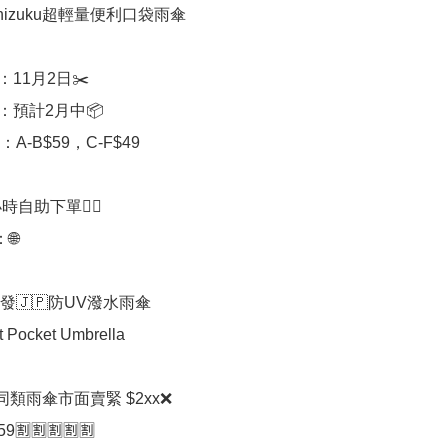
Shizuku超輕量便利口袋雨傘

11月2日✂️

期：預計2月中📦

A-B$59，C-F$49 

時自助下單👍🏻



硏發🇯🇵防UV潑水雨傘

 Pocket Umbrella 

 同類雨傘市面賣緊 $2xx❌ 

🈹🈹🈹🈹🈹
