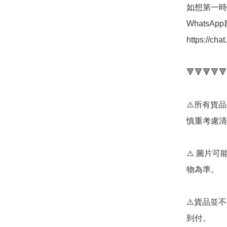
如想第一時
WhatsAp
https://ch
🔻🔻🔻🔻🔻
⚠️所有貨
慎重考慮清
⚠️ 圖片
物為準。

⚠️貨品並不
到付。
