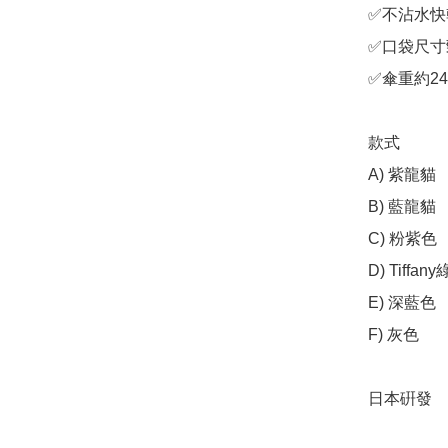
✅不沾水快乾
✅口袋尺寸
✅傘重約240
款式

A) 紫龍貓

B) 藍龍貓

C) 粉紫色

D) Tiffany
E) 深藍色

F) 灰色 

日本硏發
