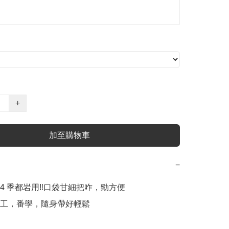
+
加至購物車
−
4 季都岩用‼️口袋甘細把咋，勁方便

工，番學，隨身帶好輕鬆 
