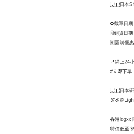
🇯🇵日本
⛔️截單日期：
🗓️到貨日
🈹團購優惠：
📍網上24小
#立即下單：
🇯🇵日本
💯💯💯Light
香港logxx
特價低至 $59