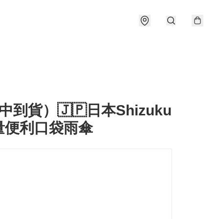
中到貨）🇯🇵日本Shizuku
量便利口袋雨傘