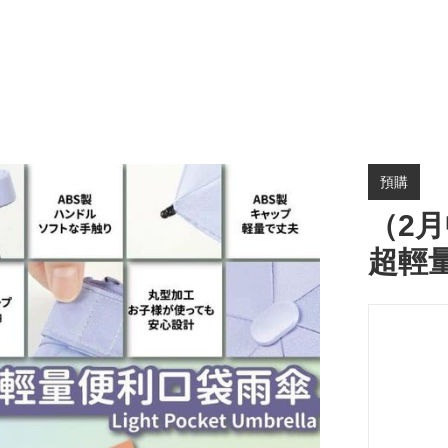
預購
（2月
超輕