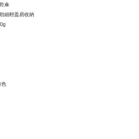
傘 

勁細輕盈易收納

g 

綠色
