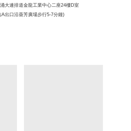
葵涌大連排道金龍工業中心二座24樓D室

站A出口沿葵芳廣場步行5-7分鐘)