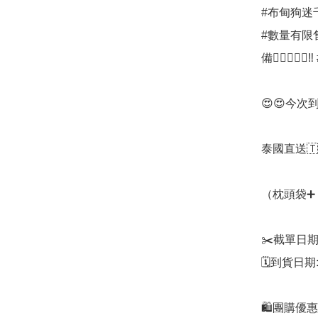
#布甸狗迷
#數量有限售
備👍🏻👍🏻
😍😍今次
泰國直送🇹
（枕頭袋➕
✂️截單日期:
🗓到貨日期:
🛍團購優惠價