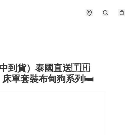
中到貨）泰國直送🇹🇭
O 床單套裝布甸狗系列🛏️