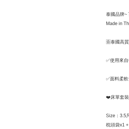
泰國品牌~
Made in Th
🈴️泰國高
✅使用來自德
✅面料柔軟
❤️床單套裝
Size：3.
枕頭袋x1 +