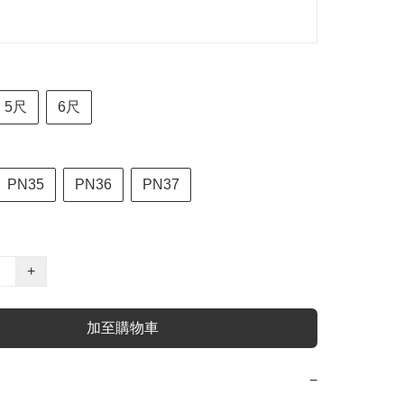
5尺
6尺
PN35
PN36
PN37
+
加至購物車
−