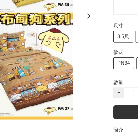
尺寸
3.5尺
款式
PN34
數量
−
簡介