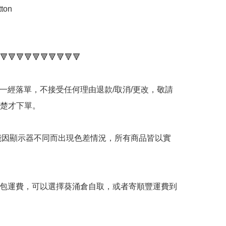
on

🔻🔻🔻🔻🔻🔻🔻🔻🔻🔻

品一經落單，不接受任何理由退款/取消/更改，敬請
楚才下單。

可能因顯示器不同而出現色差情況，所有商品皆以實
不包運費，可以選擇葵涌倉自取，或者寄順豐運費到