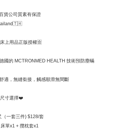
 百貨公司質素有保證

ailand🇹🇭

質床上用品正版授權🈴️

國的 MCTRONMED HEALTH 技術預防塵蟎

舒適，無縫銜接，觸感順滑無間斷

尺寸選擇❤️

5尺（一套三件) $128/套

 床單x1 + 攬枕套x1
