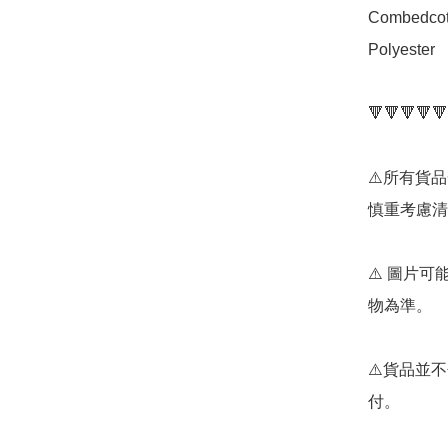
Combedcott
Polyester

🔻🔻🔻🔻🔻
⚠️所有貨
慎重考慮清
⚠️ 圖片
物為準。

⚠️貨品並
付。
