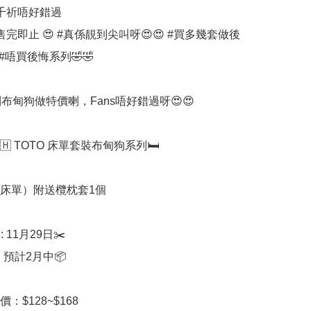
千祈唔好錯過

完即止 😍 #真係靚到尖叫呀😍😍 #買多幾套做後
💯‼️ #唔買後悔系列🤣🤣

到布甸狗做特價喇，Fans唔好錯過呀😍😍

🇭 TOTO 床單套裝布甸狗系列🛏️

 床單）附送欖枕套1個

 11月29日✂️

 預計2月中📦

：$128~$168
