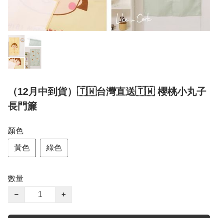
（12月中到貨）🇹🇼台灣直送🇹🇼 櫻桃小丸子
長門簾
顏色
黃色
綠色
數量
−
+