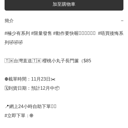
加至購物車
簡介
−
#極少有系列 #限量發售 #動作要快喔🏃🏻‍♂️🏃🏻‍♂️  #唔買後悔系
列🤣🤣🤣

🇹🇼台灣直送🇹🇼 櫻桃小丸子長門簾（$85

⛔️截單時間：11月23日✂️

🗓到貨日期：預計12月中📦

📍網上24小時自助下單👍🏻

#立即下單：🌐
