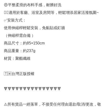
😍平整柔滑的布料手感，耐髒好洗

👉🏻適用於客廳、浴室及房間等，輕鬆增添居家活潑氛圍~

✅安裝方式：

使用伸縮桿輕鬆安裝，免黏貼或釘牆

（伸縮桿需自備 ）

商品尺寸：約85×150cm

商品重量：約237g

材質：聚酯纖維

🇹🇼台灣正版授權

🔻🔻🔻🔻🔻🔻🔻🔻🔻🔻🔻🔻🔻🔻🔻

⚠️所有貨品一經落單，不接受任何理由退款/取消/更改，敬