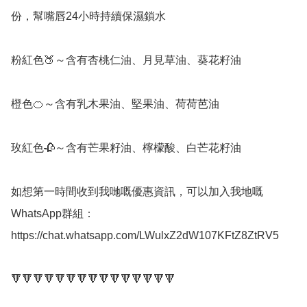
份，幫嘴唇24小時持續保濕鎖水

粉紅色🍑～含有杏桃仁油、月見草油、葵花籽油

橙色🍊～含有乳木果油、堅果油、荷荷芭油

玫紅色🥀～含有芒果籽油、檸檬酸、白芒花籽油

如想第一時間收到我哋嘅優惠資訊，可以加入我地嘅
WhatsApp群組： 
https://chat.whatsapp.com/LWulxZ2dW107KFtZ8ZtRV5

🔻🔻🔻🔻🔻🔻🔻🔻🔻🔻🔻🔻🔻🔻🔻
