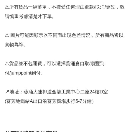
⚠️所有貨品一經落單，不接受任何理由退款/取消/更改，敬
請慎重考慮清楚才下單。

⚠️ 圖片可能因顯示器不同而出現色差情況，所有商品皆以
實物為準。

⚠️貨品並不包運費，可以選擇葵涌倉自取/順豐到
付/jumppoint到付。

📍地址：葵涌大連排道金龍工業中心二座24樓D室

(葵芳地鐵站A出口沿葵芳廣場步行5-7分鐘）