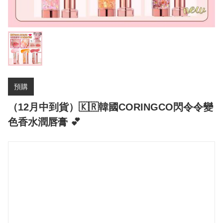
預購
（12月中到貨）🇰🇷韓國CORINGCO閃令令變
色香水潤唇膏 💕