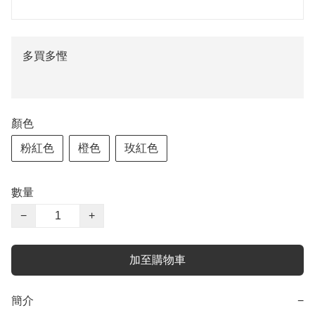
多買多慳
顏色
粉紅色
橙色
玫紅色
數量
−
+
加至購物車
簡介
−