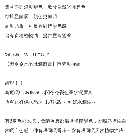
隨著唇部溫度變色，散發自然光澤唇色

可堆疊數層，顏色更鮮明

高度貼服，可長效維持顏色感

含有多種植物油，提供豐富營養

:SHARE WITH YOU:

【閃令令水晶球潤唇膏】詢問度極高

超靚！！

新返嘅CORINGCO閃令令變色香水潤唇膏

唔單止好似水晶球咁超靚靚～ 仲好水潤添～

有3隻色可以揀，會隨著唇部溫度慢慢變色，為嘴唇增添自
然嘅血色感，仲有唔同嘅香味～含有唔同嘅天然植物油成