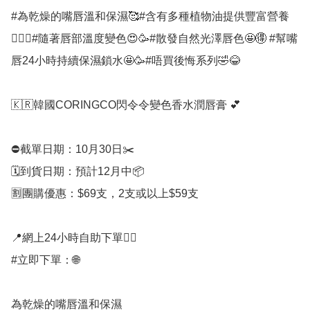
#為乾燥的嘴唇溫和保濕🥰#含有多種植物油提供豐富營養
✌🏻🉐#隨著唇部溫度變色😍🥳#散發自然光澤唇色🤩🉐 #幫嘴
唇24小時持續保濕鎖水🤩🥳#唔買後悔系列🤣😂

🇰🇷韓國CORINGCO閃令令變色香水潤唇膏 💕

⛔️截單日期：10月30日✂️

🗓️到貨日期：預計12月中📦

🈹團購優惠：$69支，2支或以上$59支

📍網上24小時自助下單👍🏻

#立即下單：🌐

為乾燥的嘴唇溫和保濕
