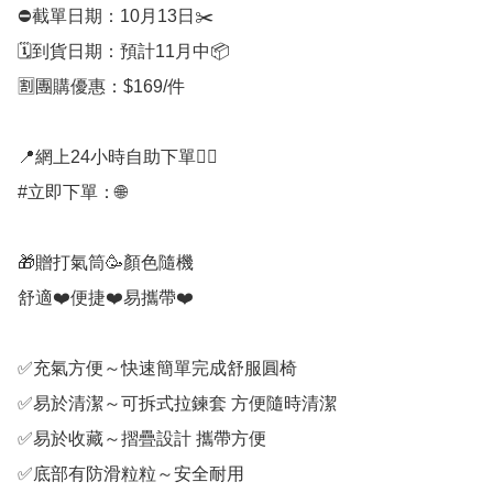
⛔️截單日期：10月13日✂️

🗓️到貨日期：預計11月中📦

🈹團購優惠：$169/件

📍網上24小時自助下單👍🏻

#立即下單：🌐

🎁贈打氣筒🥳顏色隨機

舒適❤️便捷❤️易攜帶❤️

✅充氣方便～快速簡單完成舒服圓椅

✅易於清潔～可拆式拉鍊套 方便隨時清潔

✅易於收藏～摺疊設計 攜帶方便

✅底部有防滑粒粒～安全耐用
