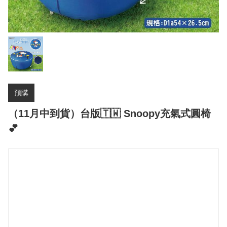
預購
（11月中到貨）台版🇹🇼 Snoopy充氣式圓椅
💕