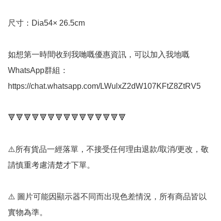
尺寸：Dia54× 26.5cm

如想第一時間收到我哋嘅優惠資訊，可以加入我地嘅
WhatsApp群組： 
https://chat.whatsapp.com/LWulxZ2dW107KFtZ8ZtRV5

🔻🔻🔻🔻🔻🔻🔻🔻🔻🔻🔻🔻🔻🔻🔻

⚠️所有貨品一經落單，不接受任何理由退款/取消/更改，敬
請慎重考慮清楚才下單。

⚠️ 圖片可能因顯示器不同而出現色差情況，所有商品皆以
實物為準。
