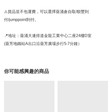
⚠️貨品並不包運費，可以選擇葵涌倉自取/順豐到
付/jumppoint到付。

📍地址：葵涌大連排道金龍工業中心二座24樓D室

(葵芳地鐵站A出口沿葵芳廣場步行5-7分鐘）
你可能感興趣的商品