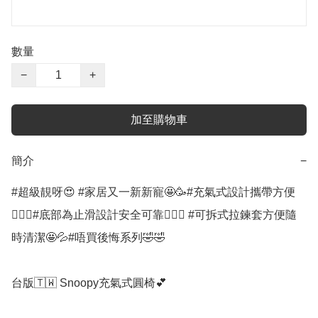
數量
−
+
加至購物車
簡介
−
#超級靚呀😍 #家居又一新新寵🤩🥳#充氣式設計攜帶方便
👍🏻🉐#底部為止滑設計安全可靠👍🏻💯 #可拆式拉鍊套方便隨
時清潔🤩💦#唔買後悔系列🤣🤣

台版🇹🇼 Snoopy充氣式圓椅💕
