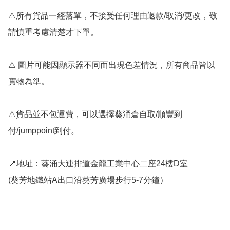
⚠️所有貨品一經落單，不接受任何理由退款/取消/更改，敬
請慎重考慮清楚才下單。

⚠️ 圖片可能因顯示器不同而出現色差情況，所有商品皆以
實物為準。

⚠️貨品並不包運費，可以選擇葵涌倉自取/順豐到
付/jumppoint到付。

📍地址：葵涌大連排道金龍工業中心二座24樓D室

(葵芳地鐵站A出口沿葵芳廣場步行5-7分鐘）