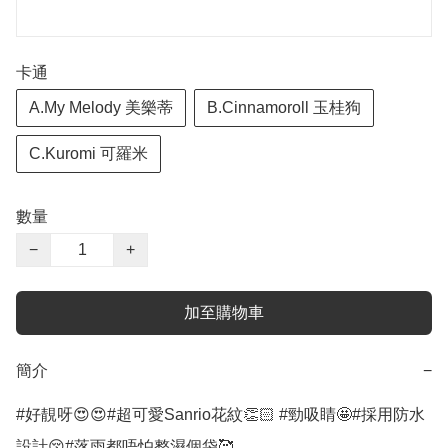
卡通
A.My Melody 美樂蒂
B.Cinnamoroll 玉桂狗
C.Kuromi 可羅米
數量
−
+
加至購物車
簡介
−
#好靚呀😍😍#超可愛Sanrio花紋👏🏻 #勁吸睛🤩#採用防水
設計😚#落雨都唔怕整濕個袋🥰
