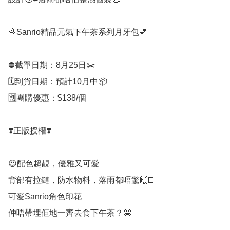
🌈Sanrio精品元氣下午茶系列月牙包💕

⛔️截單日期：8月25日✂️

🗓️到貨日期：預計10月中📦

🈹團購優惠：$138/個

❣️正版授權❣️

😍配色超靚，優雅又可愛

背部有拉鏈，防水物料，落雨都唔驚🙌🏻

可愛Sanrio角色印花

仲唔帶埋佢地一齊去食下午茶？🤩
