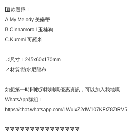
3️⃣款選擇：

A.My Melody 美樂蒂

B.Cinnamoroll 玉桂狗

C.Kuromi 可羅米

📐尺寸：245x60x170mm

📌材質:防水尼龍布

如想第一時間收到我哋嘅優惠資訊，可以加入我地嘅
WhatsApp群組： 
https://chat.whatsapp.com/LWulxZ2dW107KFtZ8ZtRV5

🔻🔻🔻🔻🔻🔻🔻🔻🔻🔻🔻🔻🔻🔻🔻
