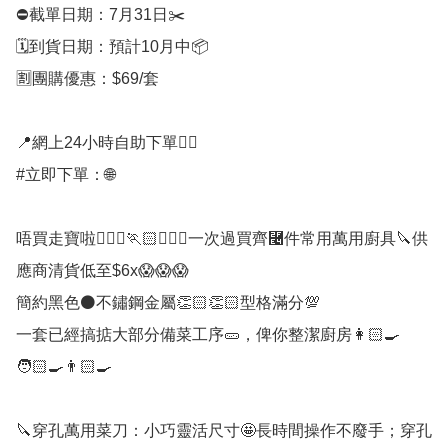
⛔️截單日期：7月31日✂️

🗓️到貨日期：預計10月中📦

🈹團購優惠：$69/套

📍網上24小時自助下單👍🏻

#立即下單：🌐

唔買走寶啦🏃🏻‍♀🏃🏻🏃🏻‍♂一次過買齊⿤件常用萬用廚具🔪供
應商清貨低至$6x😱😱😱

簡約黑色⚫️不鏽鋼金屬👏🏻👏🏻型格滿分💯

一套已經搞掂大部分備菜工序🥒，俾你整潔廚房👩🏻‍🍳
🧑🏻‍🍳👨🏻‍🍳

🔪穿孔萬用菜刀：小巧靈活尺寸🤩長時間操作不廢手；穿孔