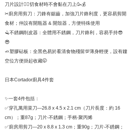
刀片設計👍🏻切食材時不會黏在刀上🥳💰

✂廚房用剪刀：刀鋒有鋸齒，加強刀片鋒利度，更容易剪開
食材；仲設有開瓶器 & 開殼器，方便特殊使用

🪒不銹鋼削皮器：全體用不銹鋼，刀片鋒利，容易手持😎
😎

🧈塑膠砧板：全黑色易於看清食物殘留💯薄身輕便，設有鏤
空位方便掛起收藏🤭

日本Cortador廚具4件套

✨一套4件包括：

✅穿孔萬用菜刀—26.8 x 4.5 x 2.1 cm（刀片長度：約 16 
cm）；重87g；刀片-不銹鋼；手柄-聚丙烯

✅廚房用剪刀—20 x 8.8 x 1.3 cm；重90g；刀片-不銹鋼；