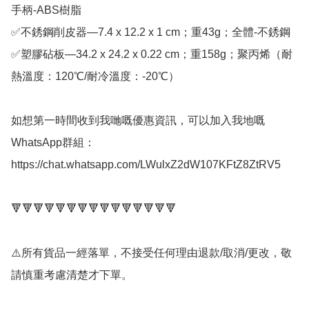
手柄-ABS樹脂

✅不銹鋼削皮器—7.4 x 12.2 x 1 cm；重43g；全體-不銹鋼

✅塑膠砧板—34.2 x 24.2 x 0.22 cm；重158g；聚丙烯（耐
熱溫度：120℃/耐冷溫度：-20℃）

如想第一時間收到我哋嘅優惠資訊，可以加入我地嘅
WhatsApp群組： 
https://chat.whatsapp.com/LWulxZ2dW107KFtZ8ZtRV5

🔻🔻🔻🔻🔻🔻🔻🔻🔻🔻🔻🔻🔻🔻🔻

⚠️所有貨品一經落單，不接受任何理由退款/取消/更改，敬
請慎重考慮清楚才下單。
