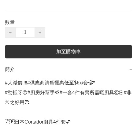
數量
−
+
加至購物車
簡介
−
#大減價‼️‼️#供應商清貨優惠低至$6x/套🤩*

#勁抵呀😙#廚房好幫手💯#一套4件有齊所需嘅廚具👏🏻#非
常之好用🥰

🇯🇵日本Cortador廚具4件套💕
