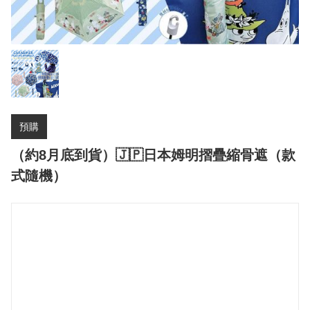
預購
（約8月底到貨）🇯🇵日本姆明摺疊縮骨遮（款
式隨機）