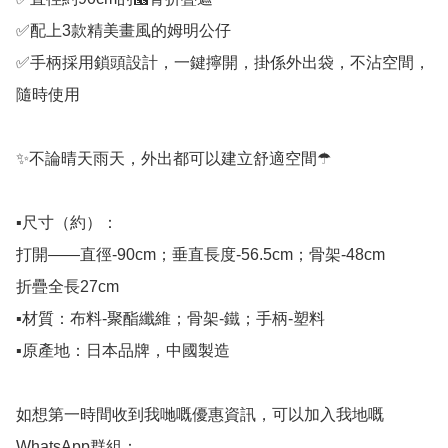
✅配上3款精美畫風的姆明公仔

✅手柄採用鎖頭設計，一鍵擰開，掛係外出袋，不沾空間，
隨時使用

✨不論晴天雨天，外出都可以建立舒適空間☂

▪尺寸（約）：

打開——直徑-90cm；垂直長度-56.5cm；骨架-48cm

折疊全長27cm

▪材質：布料-聚酯纖維；骨架-鐵；手柄-塑料

▪原產地：日本品牌，中國製造

如想第一時間收到我哋嘅優惠資訊，可以加入我地嘅
WhatsApp群組： 