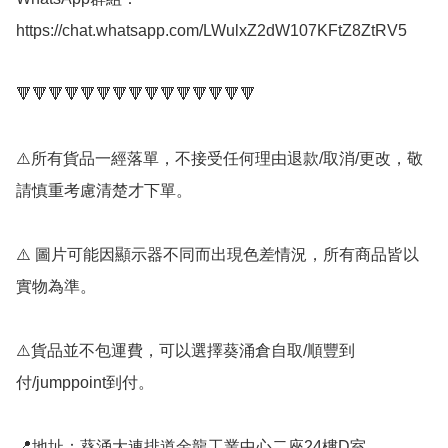
https://chat.whatsapp.com/LWulxZ2dW107KFtZ8ZtRV5

🔻🔻🔻🔻🔻🔻🔻🔻🔻🔻🔻🔻🔻🔻🔻

⚠️所有貨品一經落單，不接受任何理由退款/取消/更改，敬
請慎重考慮清楚才下單。

⚠️ 圖片可能因顯示器不同而出現色差情況，所有商品皆以
實物為準。

⚠️貨品並不包運費，可以選擇葵涌倉自取/順豐到
付/jumppoint到付。

📍地址：葵涌大連排道金龍工業中心二座24樓D室
