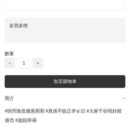
多買多慳
數量
−
+
加至購物車
簡介
−
#快閃激底優惠🈹🈹 #真係平靚正💯👍🏻 #大家千祈唔好錯
過😍 #超靚呀🤩
