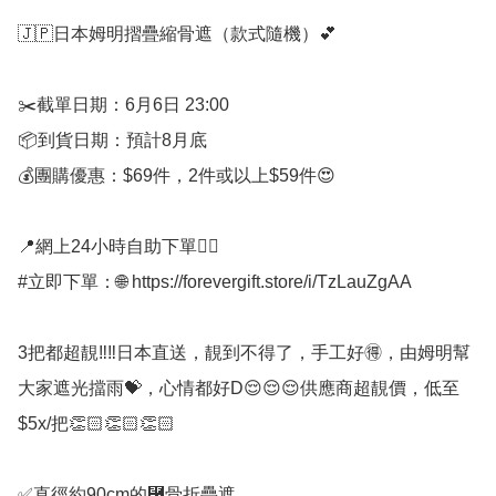
🇯🇵日本姆明摺疊縮骨遮（款式隨機）💕

✂️截單日期：6月6日 23:00

📦到貨日期：預計8月底

💰團購優惠：$69件，2件或以上$59件😍

📍網上24小時自助下單👍🏻

#立即下單：🌐 https://forevergift.store/i/TzLauZgAA

3把都超靚‼️‼️日本直送，靚到不得了，手工好🉐，由姆明幫
大家遮光擋雨💝，心情都好D😌😌😌供應商超靚價，低至
$5x/把👏🏻👏🏻👏🏻

✅直徑約90cm的⿦骨折疊遮
