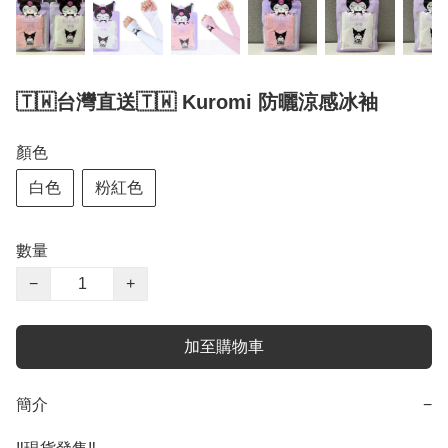
🇹🇼台灣直送🇹🇼 Kuromi 防曬涼感冰袖
顏色
白色
粉紅色
數量
−
+
加至購物車
簡介
−