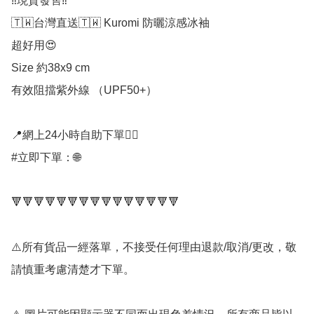
‼️現貨發售‼️

🇹🇼台灣直送🇹🇼 Kuromi 防曬涼感冰袖

超好用😍

Size 約38x9 cm

有效阻擋紫外線 （UPF50+）

📍網上24小時自助下單👍🏻

#立即下單：🌐

🔻🔻🔻🔻🔻🔻🔻🔻🔻🔻🔻🔻🔻🔻🔻

⚠️所有貨品一經落單，不接受任何理由退款/取消/更改，敬
請慎重考慮清楚才下單。
