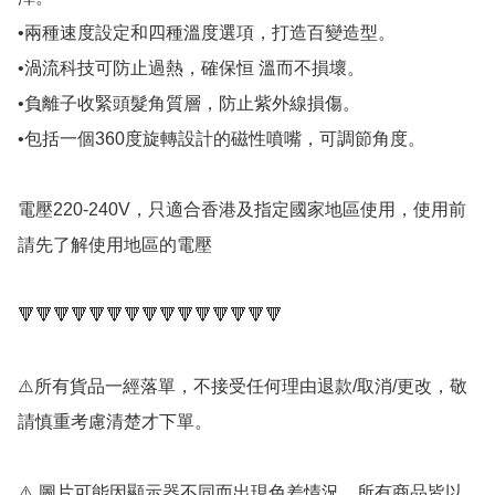
•兩種速度設定和四種溫度選項，打造百變造型。

•渦流科技可防止過熱，確保恒 溫而不損壞。

•負離子收緊頭髮角質層，防止紫外線損傷。

•包括一個360度旋轉設計的磁性噴嘴，可調節角度。

電壓220-240V，只適合香港及指定國家地區使用，使用前
請先了解使用地區的電壓

🔻🔻🔻🔻🔻🔻🔻🔻🔻🔻🔻🔻🔻🔻🔻

⚠️所有貨品一經落單，不接受任何理由退款/取消/更改，敬
請慎重考慮清楚才下單。

⚠️ 圖片可能因顯示器不同而出現色差情況，所有商品皆以