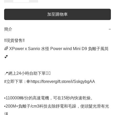
加至購物車
簡介
−
‼️現貨發售‼️

🌈 XPower x Sanrio 水怪 Power wind Mini D9 負離子風筒
💕

📍網上24小時自助下單👍🏻

#立即下單：🌐 https://forevergift.store/i/SskgybgAA

•110000轉/分的高速電機，可在15秒內快速乾燥。

•200M+負離子/cm3科技去除靜電和毛躁，使頭髮光滑有光
澤。
