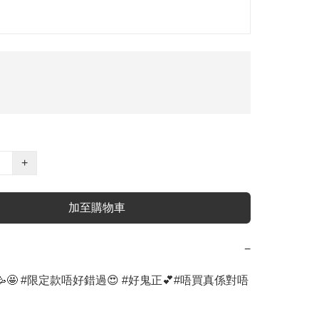
+
加至購物車
−
🤩 #限定款唔好錯過😍 #好鬼正💕#唔買真係對唔