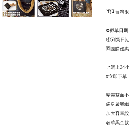
🇹🇼台灣限定
⛔️截單日期
📦到貨日期
🈹團購優惠
📍網上24小
#立即下單：
精美雙面不
袋身聚酯纖
加大容量設
奢華黑金款