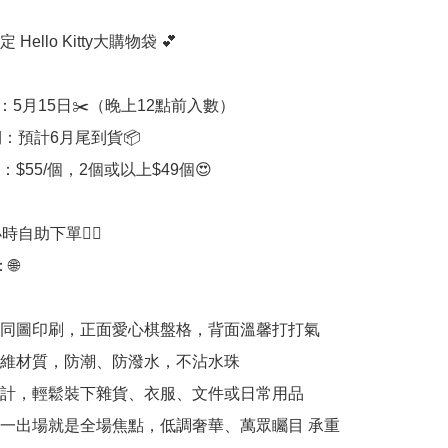
 Hello Kitty大購物袋 💕

：5月15日✂️（晚上12點前入數）

：預計6月尾到貨📦

：$55/個，2個或以上$49個😍

時自助下單👍🏻



同圖印刷，正面愛心棋盤格，背面溫馨打打氣

維材質，防潮、防潑水，不沾水珠

計，輕鬆裝下雜貨、衣服、文件或日常用品

一出場就是全場焦點，低調奢華、萬眾矚目 承重