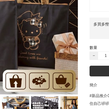
多買多慳
數量
−
簡介
#新品推介
住自己🤣🤣
