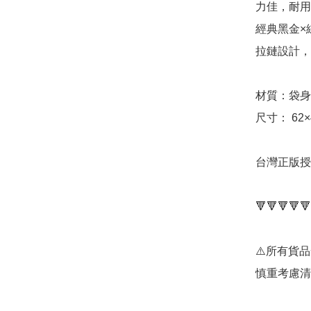
力佳，耐用
經典黑金×
拉鏈設計，
材質：袋身
尺寸： 62×
台灣正版授
🔻🔻🔻🔻🔻
⚠️所有貨
慎重考慮清