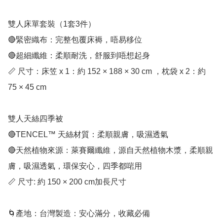
雙人床單套裝（1套3件）

🔴緊密織布：完整包覆床褥，唔易移位

🔴超細纖維：柔順耐洗，舒服到唔想起身

📏 尺寸：床笠 x 1：約 152 × 188 × 30 cm ，枕袋 x 2：約 
75 × 45 cm 

雙人天絲四季被 

🔴TENCEL™ 天絲材質：柔順親膚，吸濕透氣

🔴天然植物來源：萊賽爾纖維，源自天然植物木漿，柔順親
膚，吸濕透氣，環保安心，四季都啱用

📏 尺寸: 約 150 × 200 cm加長尺寸

🌀產地：台灣製造：安心滿分，收藏必備
