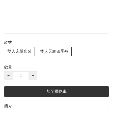
款式
雙人床單套裝
雙人天絲四季被
數量
−
+
加至購物車
簡介
−