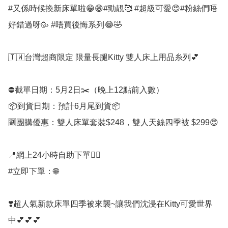
#又係時候換新床單啦😁😁#勁靚🥰 #超級可愛😍#粉絲們唔
好錯過呀🥳 #唔買後悔系列😂🤣

🇹🇼台灣超商限定 限量長腿Kitty 雙人床上用品糸列💕

⛔️截單日期：5月2日✂️（晚上12點前入數）

📦到貨日期：預計6月尾到貨📦

🈹團購優惠：雙人床單套裝$248，雙人天絲四季被 $299😍

📍網上24小時自助下單👍🏻

#立即下單：🌐

❣️超人氣新款床單四季被來襲~讓我們沈浸在Kitty可愛世界
中💕💕💕
