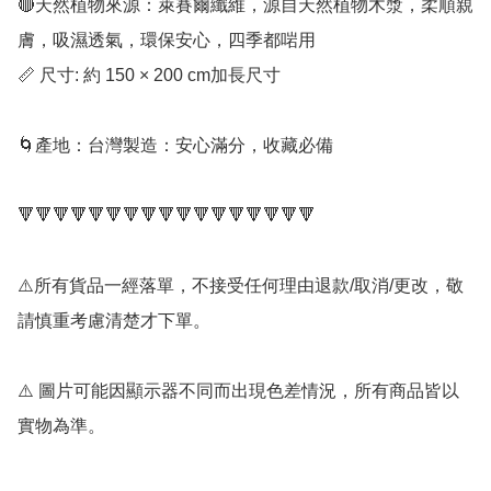
🔴天然植物來源：萊賽爾纖維，源自天然植物木漿，柔順親
膚，吸濕透氣，環保安心，四季都啱用

📏 尺寸: 約 150 × 200 cm加長尺寸

🌀產地：台灣製造：安心滿分，收藏必備

🔻🔻🔻🔻🔻🔻🔻🔻🔻🔻🔻🔻🔻🔻🔻🔻🔻

⚠️所有貨品一經落單，不接受任何理由退款/取消/更改，敬
請慎重考慮清楚才下單。

⚠️ 圖片可能因顯示器不同而出現色差情況，所有商品皆以
實物為準。