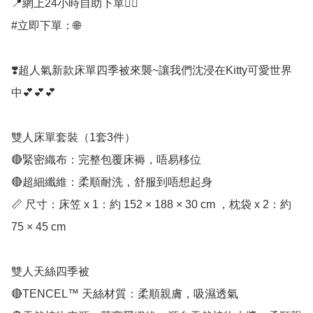
📍網上24小時自助下單👍🏻

#立即下單：🌐

❣️超人氣新款床單四季被來襲~讓我們沈浸在Kitty可愛世界
中💕💕💕

雙人床單套裝（1套3件）

🔴緊密織布：完整包覆床褥，唔易移位

🔴超細纖維：柔順耐洗，舒服到唔想起身

📏 尺寸：床笠 x 1：約 152 × 188 × 30 cm ，枕袋 x 2：約 
75 × 45 cm 

雙人天絲四季被 

🔴TENCEL™ 天絲材質：柔順親膚，吸濕透氣
