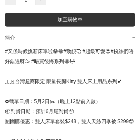
加至購物車
簡介
−
#又係時候換新床單啦😁😁#勁靚🥰 #超級可愛😍#粉絲們唔
好錯過呀🥳 #唔買後悔系列😂🤣

🇹🇼台灣超商限定 限量長腿Kitty 雙人床上用品糸列💕

⛔️截單日期：5月2日✂️（晚上12點前入數）

📦到貨日期：預計6月尾到貨📦

🈹團購優惠：雙人床單套裝$248，雙人天絲四季被 $299😍
