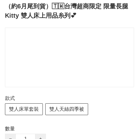
（約6月尾到貨）🇹🇼台灣超商限定 限量長腿
Kitty 雙人床上用品糸列💕
款式
雙人床單套裝
雙人天絲四季被
數量
−
+