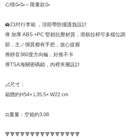
心情🥳🥳～限量款🥳

🛄21吋行李箱 ，頂部帶防撞護負設計

🉐 加厚 ABS +PC 堅韌抗壓材質，滑順拉桿可多檔位調
節，主／側質都有手把，放心提握

🉐靜音360度方向輪，好推不卡

🉐TSA海關密碼鎖，內裡夾層設計

📐尺寸：

箱體約H54× L35.5× W22 cm

⚖️重量：空箱約3.08

🔻🔻🔻🔻🔻🔻🔻🔻🔻🔻🔻🔻🔻🔻🔻
