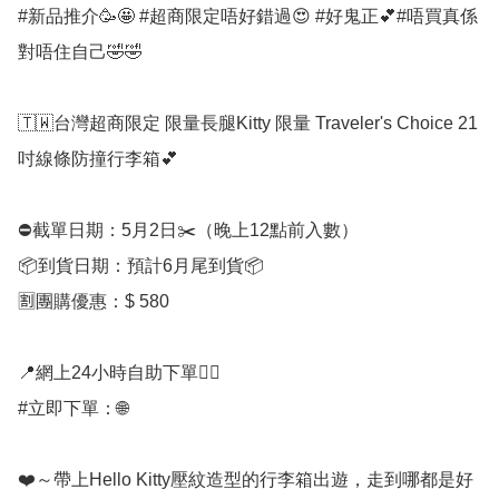
#新品推介🥳🤩 #超商限定唔好錯過😍 #好鬼正💕#唔買真係
對唔住自己🤣🤣

🇹🇼台灣超商限定 限量長腿Kitty 限量 Traveler's Choice 21 
吋線條防撞行李箱💕

⛔️截單日期：5月2日✂️（晚上12點前入數）

📦到貨日期：預計6月尾到貨📦

🈹團購優惠：$ 580

📍網上24小時自助下單👍🏻

#立即下單：🌐

❤️～帶上Hello Kitty壓紋造型的行李箱出遊，走到哪都是好