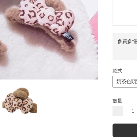
多買多慳
款式
奶茶色頭
數量
−