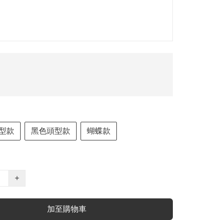
型款
黑色頭型款
蝴蝶款
+
加至購物車