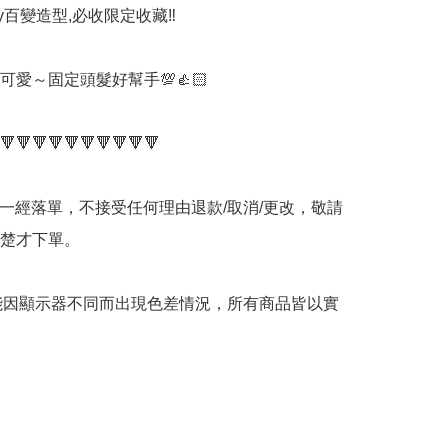
tty百變造型,必收限定收藏‼️

可愛～固定頭髮好幫手💯👍🏻

🔻🔻🔻🔻🔻🔻🔻🔻🔻🔻

品一經落單，不接受任何理由退款/取消/更改，敬請
楚才下單。

可能因顯示器不同而出現色差情況，所有商品皆以實