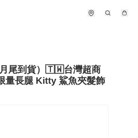
月尾到貨）🇹🇼台灣超商
限量長腿 Kitty 鯊魚夾髮飾