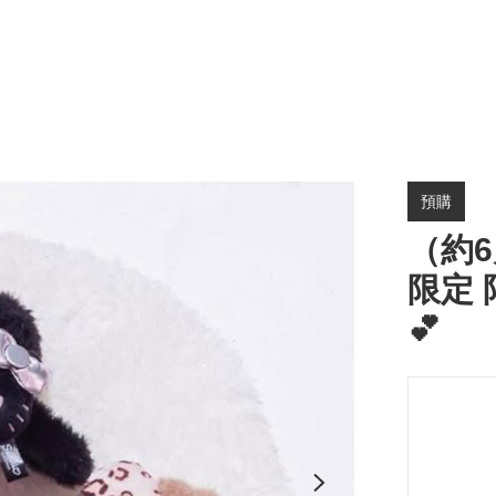
預購
（約6
限定 
💕