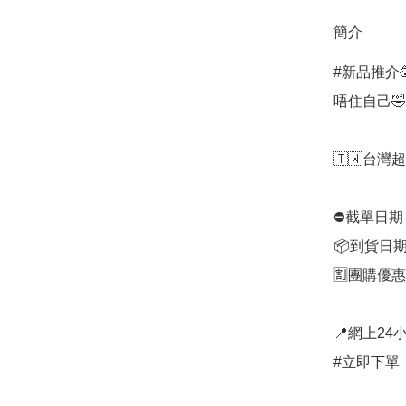
簡介
#新品推介
唔住自己🤣
🇹🇼台灣超
⛔️截單日期
📦到貨日期
🈹團購優惠
📍網上24小
#立即下單：