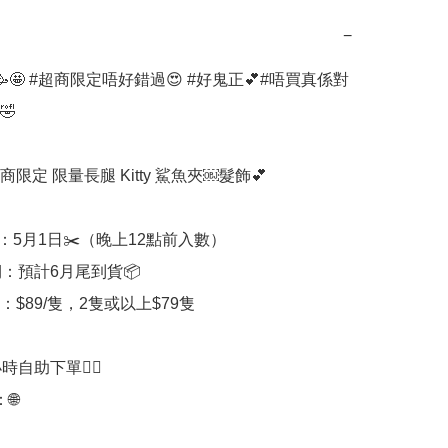
−
🤩 #超商限定唔好錯過😍 #好鬼正💕#唔買真係對


商限定 限量長腿 Kitty 鯊魚夾￼髮飾💕

：5月1日✂️（晚上12點前入數）

：預計6月尾到貨📦

：$89/隻，2隻或以上$79隻

時自助下單👍🏻


