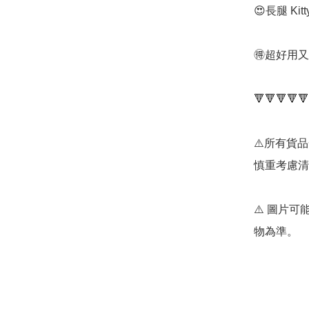
😍長腿 Ki
🉐超好用又
🔻🔻🔻🔻🔻
⚠️所有貨
慎重考慮清
⚠️ 圖片
物為準。