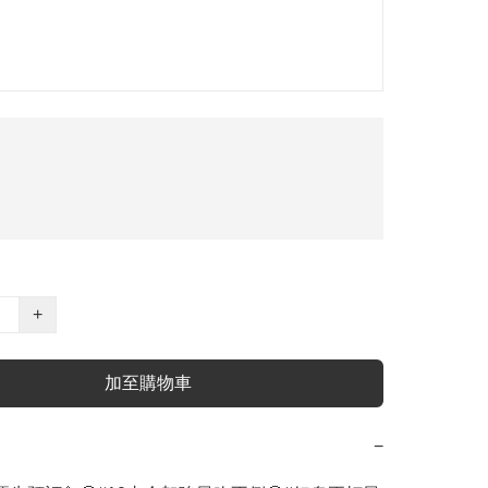
+
加至購物車
−