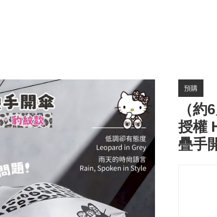
預購
（約6
授權 H
疊手開