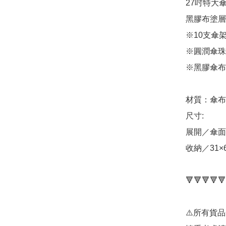
27吋特大
黑膠布塗層
※10支傘
※圓潤傘珠
※黑膠傘布
材質：傘布
尺寸:

展開／傘面直
收納／31×6
🔻🔻🔻🔻🔻
⚠️所有貨