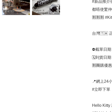
#新品推介
都唔使驚仲要
🈹🈹🈹 #
台灣🇹🇼 
⛔️截單日期
🗓️到貨日
🈹團購優惠
📍網上24小
#立即下單：
Hello K