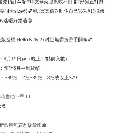
優先預訂🥳🤩#10支傘架強風吹不倒🤩#好鬼正打風
咁大size😍💕#唔買真係對唔住自己🤣🤣#超抵價
Kitty迷唔好錯過😍

正版授權 Hello Kitty 27吋巨無霸折疊手開傘💕

：4月15日✂️（晚上12點前入數）

期：預計6月中到貨📦

：$89把，2把$85把，3把或以上$79

時自助下單👍🏻



itty 新款巨無霸豹紋款雨傘
