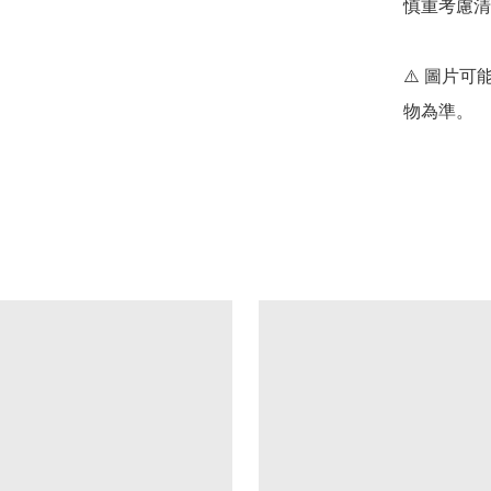
慎重考慮清
⚠️ 圖片