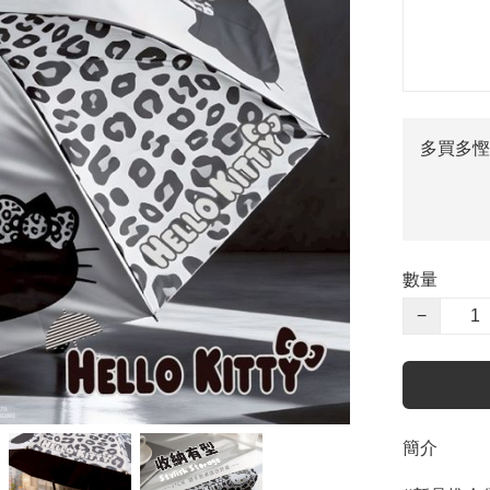
多買多慳
數量
−
簡介