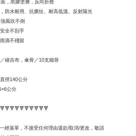
傘面，黑膠塗層，反向折疊

，防水耐用、抗撕扯、耐高低溫、反射陽光

架強風吹不倒

安全不刮手

雨滴不殘留

／碰吉布，傘骨／10支鐵骨

徑140公分

×6公分

🔻🔻🔻🔻🔻🔻🔻🔻🔻🔻

品一經落單，不接受任何理由退款/取消/更改，敬請