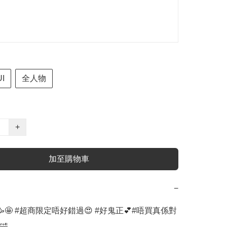
I
全人物
+
加至購物車
−
🤩 #超商限定唔好錯過😍 #好鬼正💕#唔買真係對

