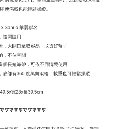
即使滿載也能輕鬆操縱。

i x Sanrio 華麗聯名

，隨開隨用

蓋，大開口拿取容易，取貨好幫手

納，不佔空間

多個長短織帶，可依不同情境使用

，底部有360 度萬向滾輪，載重也可輕鬆操縱

.5x寬28x長39.5cm

🔻🔻🔻🔻🔻🔻🔻🔻🔻🔻

品一經落單，不接受任何理由退款/取消/更改，敬請