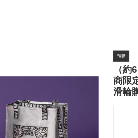
預購
（約6
商限定A
滑輪購