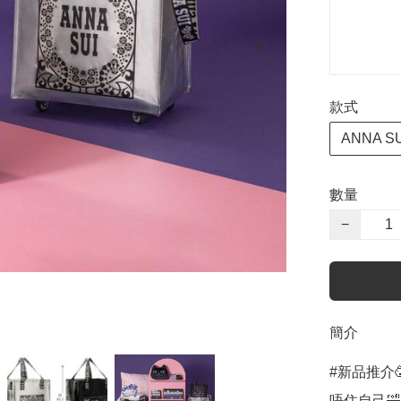
款式
ANNA SU
數量
−
簡介
#新品推介
唔住自己🤣