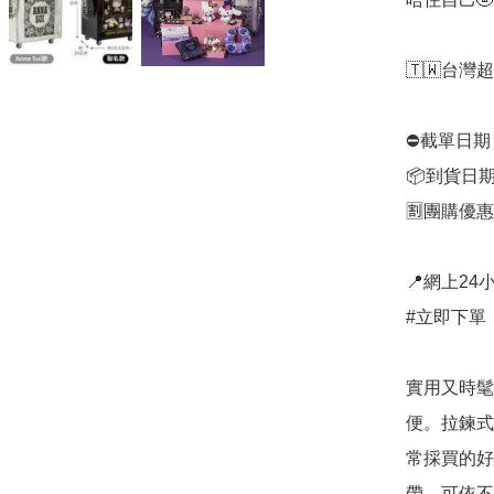
🇹🇼台灣超
⛔️截單日期
📦到貨日期
🈹團購優惠：
📍網上24小
#立即下單：
實用又時髦
便。拉鍊式
常採買的好
帶，可依不