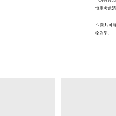
慎重考慮清
⚠️ 圖片
物為準。