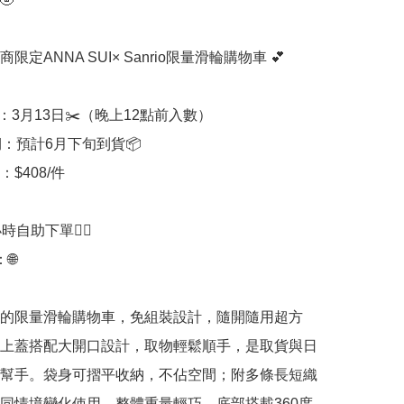
商限定ANNA SUI× Sanrio限量滑輪購物車 💕

：3月13日✂️（晚上12點前入數）

：預計6月下旬到貨📦

$408/件

時自助下單👍🏻



的限量滑輪購物車，免組裝設計，隨開隨用超方
上蓋搭配大開口設計，取物輕鬆順手，是取貨與日
幫手。袋身可摺平收納，不佔空間；附多條長短織
同情境變化使用。整體重量輕巧，底部搭載360度