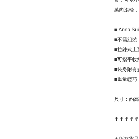
萬向滾輪，
■ Anna Su
■不需組裝
■拉鍊式上
■可摺平收
■袋身附有
■重量輕巧
尺寸：約高49
🔻🔻🔻🔻🔻
⚠️所有貨