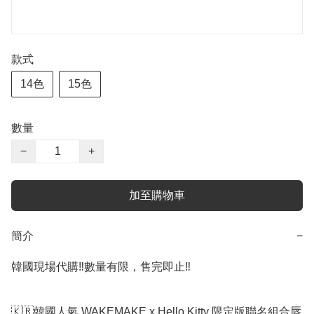
款式
14色
15色
數量
−
+
加至購物車
簡介
−
韓國現場代購‼️數量有限，售完即止‼️

🇰🇷韓國人氣 WAKEMAKE x Hello Kitty 限定版聯名組合唇