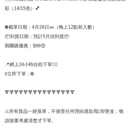
彩（14/15色）💕

⛔️截單日期：4月26日✂️（晚上12點前入數）

📦到貨日期：預計5月頭到貨📦

🈹團購優惠：$98😍

📍網上24小時自助下單👍🏻

#立即下單：🌐

🔻🔻🔻🔻🔻🔻🔻🔻🔻🔻🔻🔻🔻🔻🔻

⚠️所有貨品一經落單，不接受任何理由退款/取消/更改，敬
請慎重考慮清楚才下單。
