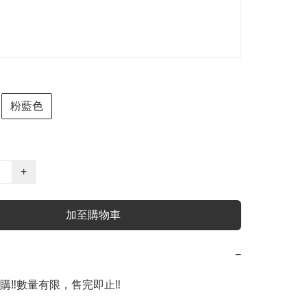
粉藍色
+
加至購物車
−
‼️數量有限，售完即止‼️
