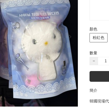
顏色
粉紅色
數量
−
簡介
韓國現場代購