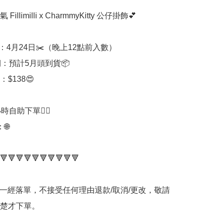
Fillimilli x CharmmyKitty 公仔掛飾💕

：4月24日✂️（晚上12點前入數）

：預計5月頭到貨📦

$138😍

時自助下單👍🏻



🔻🔻🔻🔻🔻🔻🔻🔻🔻🔻

品一經落單，不接受任何理由退款/取消/更改，敬請
楚才下單。
