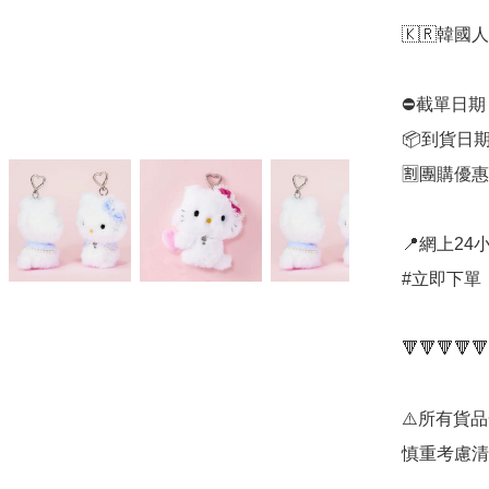
🇰🇷韓國人氣 
⛔️截單日期
📦到貨日期
🈹團購優惠：
📍網上24小
#立即下單：
🔻🔻🔻🔻🔻
⚠️所有貨
慎重考慮清