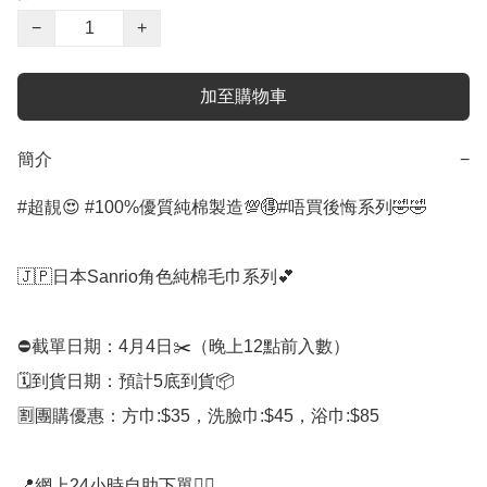
−
+
加至購物車
簡介
−
#超靚😍 #100%優質純棉製造💯🉐#唔買後悔系列🤣🤣

🇯🇵日本Sanrio角色純棉毛巾系列💕

⛔️截單日期：4月4日✂️（晚上12點前入數）

🗓️到貨日期：預計5底到貨📦

🈹團購優惠：方巾:$35，洗臉巾:$45，浴巾:$85 

📍網上24小時自助下單👍🏻
