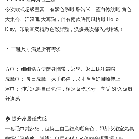
今次款式超級豐富！有紫色系嘅 酷洛米、藍白條紋嘅 角色
大集合、活潑嘅 大耳狗，仲有兩款唔同風格嘅 Hello 
Kitty。印刷圖案精緻色彩鮮豔，洗多幾次都依然咁靚！

📏 三種尺寸滿足所有需求

方巾： 細細條方便隨身攜帶，返學、返工抹汗最啱

洗臉巾： 每日洗臉、抹手必備，尺寸啱啱好掛喺架上

浴巾： 沖完涼將自己包住，極速吸乾水分，享受 SPA 級嘅
舒適感

🏠 提升家居儀式感

一套毛巾雖然細，但換上自己鍾意嘅角色，即刻令浴室氣氛
變得活潑療癒。送禮定自用都係 CP 值極高嘅選擇！✨
