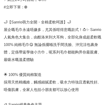
#立即下單：🌐

🛁【Sanrio萌力全開・全棉柔軟呵護】🛁

屋企嘅毛巾永遠唔嫌多，尤其係咁得意嘅款式！🍮✨ Sanrio
人氣角色大集合，由酷洛米到大耳狗，全部化身成超柔軟嘅 
100% 純棉毛巾😋 無論係擺喺洗手間洗臉、沖完涼包裹身
體，定係帶返學做小方巾，呢系列毛巾都能夠畀你最親膚、
最吸水嘅溫柔體驗

🌟 100% 優質純棉製造

採用天然棉纖維，觸感細膩柔軟，吸水力特強且透氣性好,
唔傷肌膚，全家人包括小朋友都可以放心使用

🎨 Sanrio經典角色主題
