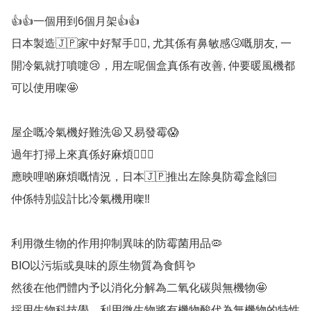
👍👍一個用到6個月架👍👍

日本製造🇯🇵家中好幫手👍🏻, 尤其係有鼻敏感🤧嘅朋友, 一
開冷氣就打噴嚏😢，用左呢個盒真係有改善, 仲要暖風機都
可以使用㗎🤩

屋企嘅冷氣機好難洗😫又易發霉😱

過年打掃上來真係好麻煩🤦🏻‍♀️

應映哩啲麻煩嘅情況，日本🇯🇵推出左除臭防霉盒🙌🏻

仲係特別設計比冷氣機用㗎‼️

利用微生物的作用抑制異味的防霉菌用品🦠

BIO以污垢或臭味的原生物質為食餌🪱

然後在他們體内予以消化分解為二氧化碳與無機物🤩

採用生物科技學，利用微生物將有機物酸代為無機物的特性