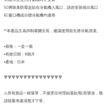
5⃣將除臭防霉盒貼在冷氣機入風口，請勿安裝係出風口

6⃣窗口機或分體冷氣機均適用

**本產品主為抑制霉菌生長，建議使用前先替冷氣清潔。

▪️規格：一盒一個

▪️有效日期：6個月

▪️產地：日本

🔻🔻🔻🔻🔻🔻🔻🔻🔻🔻🔻🔻🔻🔻🔻

⚠️所有貨品一經落單，不接受任何理由退款/取消/更改，敬
請慎重考慮清楚才下單。
