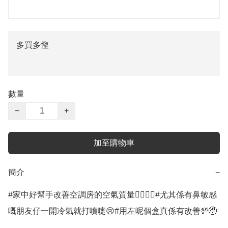
多買多慳
數量
−
+
加至購物車
簡介
−
#家中好幫手改善空調房的空氣質量👍🏻💪🏻#尤其係有鼻敏感
嘅朋友仔一開冷氣就打噴嚏😢#用左呢個盒真係有改善💯🉐
