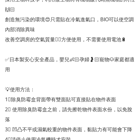
🙌🏻

創造無污染的環境😍只需貼在冷氣進氣口，BIO可以使空調
內部消除異味

改善空調房的空氣質量👍🏻方便使用，不需要使用電池🔋

✅日本製安心安全產品，嬰兒👶🏻孕婦🤰🏻寵物🐶家庭都適
用

💡使用方法：

1⃣除臭防霉盒背面帶有雙面貼可直接貼在物件表面

2⃣ 使用除臭防霉盒之前，請先擦乾物件表面水份，以免脫
落

3⃣ 凹凸不平或濕氣較重的物件表面，黏貼力有可能會下降

4⃣請停止使用冷氣機時才安裝
