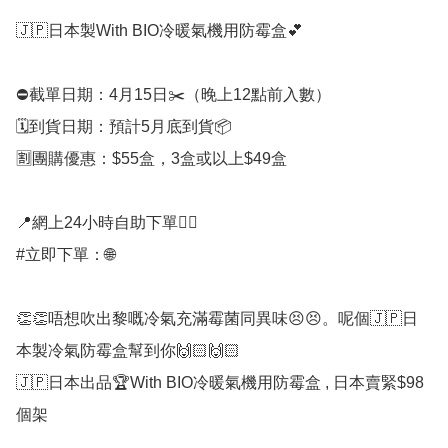
🇯🇵日本製With BIO冷暖氣機用防霉盒💕

⛔️截單日期：4月15日✂️（晚上12點前入數）

🗓️到貨日期：預計5月底到貨📦

🈹團購優惠：$55盒，3盒或以上$49盒

📍網上24小時自助下單👍🏻

#立即下單：🌐

👏👏唔想吹出黎嘅冷氣充滿霉菌同異味😣😣。呢個🇯🇵日
本製冷氣防霉盒幫到你🙌🏻🙌🏻

🇯🇵日本出品🏆With BIO冷暖氣機用防霉盒 , 日本賣緊$98
個架
