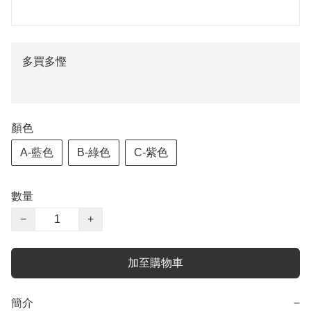
多買多慳
顏色
A-藍色
B-綠色
C-紫色
數量
−
+
加至購物車
簡介
−