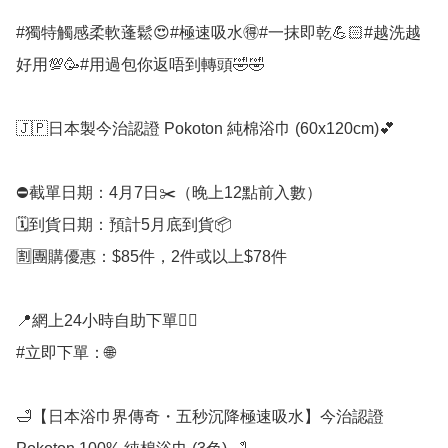
#獨特觸感柔軟蓬鬆😍#極速吸水🉐#一抹即乾💪🏻#越洗越
好用💯🥳#用過包你返唔到轉頭🤣🤣

🇯🇵日本製今治認證 Pokoton 純棉浴巾 (60x120cm)💕

⛔️截單日期：4月7日✂️（晚上12點前入數）

🗓️到貨日期：預計5月底到貨📦

🈹團購優惠：$85件，2件或以上$78件

📍網上24小時自助下單👍🏻

#立即下單：🌐

🛁【日本浴巾界傳奇・五秒沉降極速吸水】今治認證 