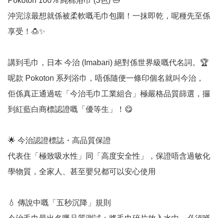
Pokoton 100% 純棉浴巾 (3色) 🛁

沖完涼最想就係被柔軟嘅毛巾包圍！一抹即乾，呢種先至係
享受！🍮✨

講到毛巾，日本 今治 (Imabari) 絕對係世界級嘅代名詞。🏆 
呢款 Pokoton 系列浴巾，唔係隨便一條印個名就叫今治，
佢係真正通過咗「今治毛巾工業組合」極嚴格品質篩選，攞
到紅藍白商標認證嘅「優等生」！😋

🌟 今治認證標誌・高品質保證

代表住「極致吸水性」同「高度安全性」，保證唔含過敏化
學物質，全家人、甚至嬰兒都可以安心使用

💧 傳說中嘅「五秒沉降」規則
