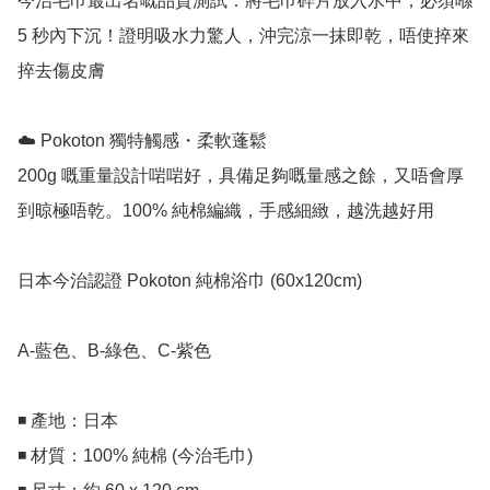
今治毛巾最出名嘅品質測試：將毛巾碎片放入水中，必須喺 
5 秒內下沉！證明吸水力驚人，沖完涼一抹即乾，唔使捽來
捽去傷皮膚

☁️ Pokoton 獨特觸感・柔軟蓬鬆

200g 嘅重量設計啱啱好，具備足夠嘅量感之餘，又唔會厚
到晾極唔乾。100% 純棉編織，手感細緻，越洗越好用

日本今治認證 Pokoton 純棉浴巾 (60x120cm)

A-藍色、B-綠色、C-紫色

◾ 產地：日本

◾ 材質：100% 純棉 (今治毛巾)
