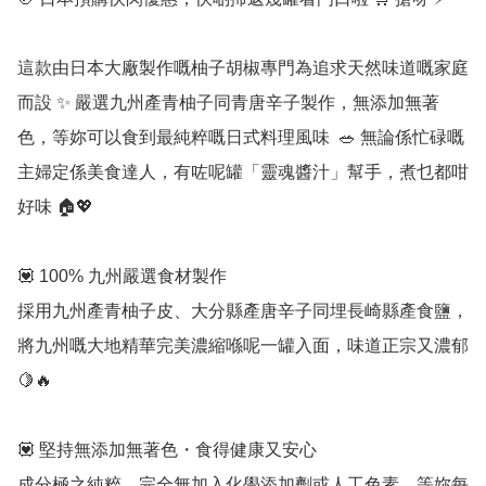
這款由日本大廠製作嘅柚子胡椒專門為追求天然味道嘅家庭
而設 ✨ 嚴選九州產青柚子同青唐辛子製作，無添加無著
色，等妳可以食到最純粹嘅日式料理風味  🥗 無論係忙碌嘅
主婦定係美食達人，有咗呢罐「靈魂醬汁」幫手，煮乜都咁
好味 🏠💖

💟 100% 九州嚴選食材製作

採用九州產青柚子皮、大分縣產唐辛子同埋長崎縣產食鹽，
將九州嘅大地精華完美濃縮喺呢一罐入面，味道正宗又濃郁 
🍋🔥 

💟 堅持無添加無著色・食得健康又安心

成分極之純粹，完全無加入化學添加劑或人工色素，等妳每