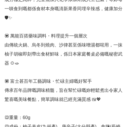
一啖食到嘅都係食材本身嘅清新果香同埋辛辣感，健康加分 
🛡️✨ 

💟 萬能百搭藥味調料・料理提升一個層次

由傳統火鍋、烏冬到燒肉、沙律甚至係味噌湯都啱用，一抹
柚子胡椒即刻帶出食材鮮味，係日本家庭餐桌必備嘅秘密武
器 🍲🥗 

💟 富士甚百年工藝調味・忙碌主婦嘅好幫手

傳承百年品牌嘅調味精髓，旨在幫忙碌嘅妳輕鬆煮出令家人
驚喜嘅美味餐點，簡單調味就已經充滿質感 🍱💖

🔳重量：60g

🔳成份：柚子表皮(九州產)、唐辛子(大分縣產)、食鹽(長崎