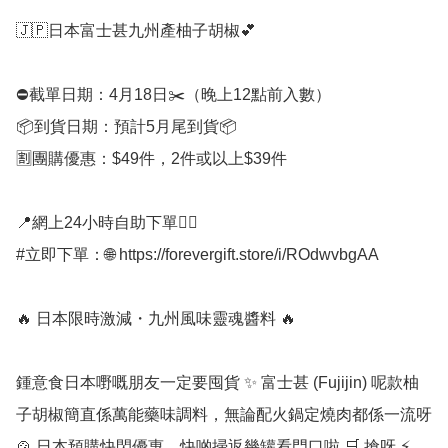
🇯🇵日本富士甚九州產柚子胡椒💕

⛔️截單日期：4月18日✂️（晚上12點前入數）

📦到貨日期：預計5月尾到貨📦

🈹團購優惠：$49件，2件或以上$39件

📍網上24小時自助下單👍🏻

#立即下單：🌐 https://forevergift.store/i/ROdwvbgAA

🔥 日本限時激減・九州風味靈魂醬料 🔥

鍾意食日本嘢嘅朋友一定要囤貨 ✨ 富士甚 (Fujijin) 呢款柚
子胡椒簡直係萬能藥味調料，無論配火鍋定燒肉都係一流呀 
🍲 日本預購快閃優惠，快啲掃返幾罐看門口啦 🛒 搶呀 ⚡️
