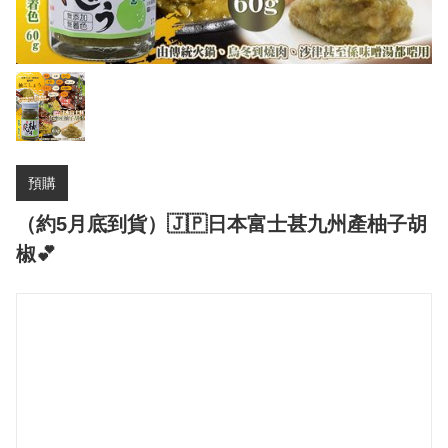
預購
（約5月底到貨）🇯🇵日本富士甚九州產柚子胡
椒💕