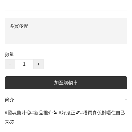
多買多慳
數量
−
+
加至購物車
簡介
−
#靈魂醬汁😋#新品推介🥳 #好鬼正💕#唔買真係對唔住自己
🤣🤣
