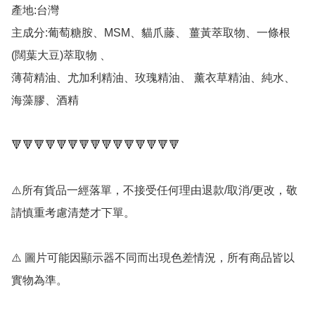
產地:台灣

主成分:葡萄糖胺、MSM、貓爪藤、 薑黃萃取物、一條根
(闊葉大豆)萃取物 、

薄荷精油、尤加利精油、玫瑰精油、 薰衣草精油、純水、
海藻膠、酒精

🔻🔻🔻🔻🔻🔻🔻🔻🔻🔻🔻🔻🔻🔻🔻

⚠️所有貨品一經落單，不接受任何理由退款/取消/更改，敬
請慎重考慮清楚才下單。

⚠️ 圖片可能因顯示器不同而出現色差情況，所有商品皆以
實物為準。