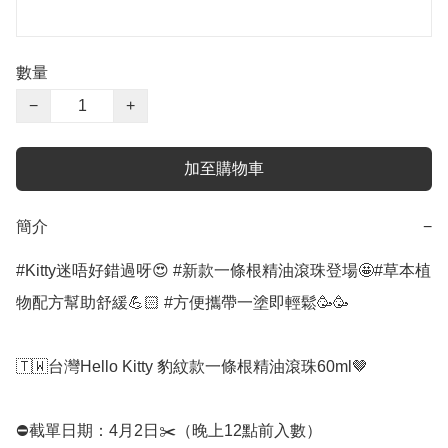
數量
−
+
加至購物車
簡介
−
#Kitty迷唔好錯過呀😍 #新款一條根精油滾珠登場🤩#草本植
物配方幫助舒緩💪🏻 #方便攜帶一塗即輕鬆🥳🥳

🇹🇼台灣Hello Kitty 豹紋款一條根精油滾珠60ml🤎

⛔️截單日期：4月2日✂️（晚上12點前入數）
