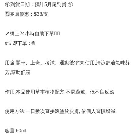
📦到貨日期：預計5月尾到貨 📦

🈹團購優惠：$38/支

📍網上24小時自助下單👍🏻

#立即下單：🌐

用途:開車、上班、考試、運動後塗抹 使用,清涼舒適氣味芬
芳,幫助舒緩

作用:本品使用草本植物配方,不易過敏、低不良反應

使用方法:一日數次直接滾塗於皮膚, 依個人習慣增減

容量:60ml
