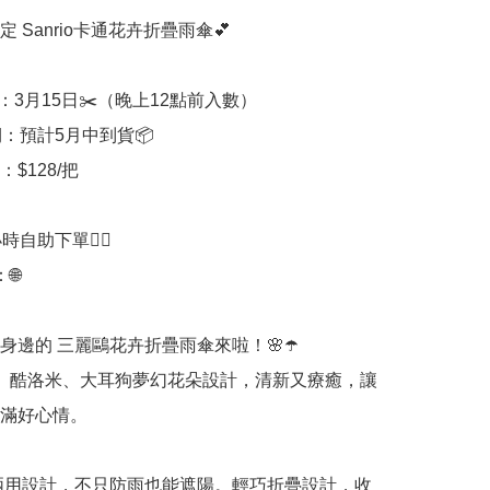
定 Sanrio卡通花卉折疊雨傘💕

：3月15日✂️（晚上12點前入數）

：預計5月中到貨📦

$128/把

時自助下單👍🏻



身邊的 三麗鷗花卉折疊雨傘來啦！🌸☂️

Kitty、酷洛米、大耳狗夢幻花朵設計，清新又療癒，讓
滿好心情。

兩用設計，不只防雨也能遮陽。輕巧折疊設計，收