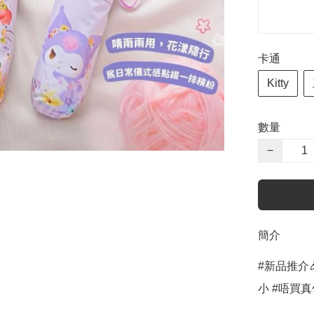
卡通
Kitty
數量
−
簡介
#新品推介
小 #唔買真