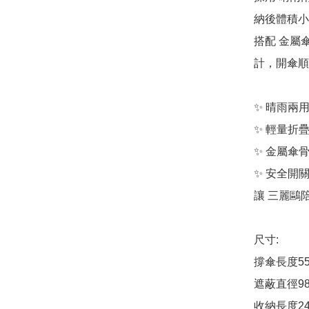
納後體積小
搭配 金屬
計，開傘順
✨ 晴雨兩用
✨ 輕量折疊
✨ 金屬傘骨
✨ 安全開
讓 三麗鷗陪
尺寸:

撐傘長度55
遮蔽直徑98
收納長度24