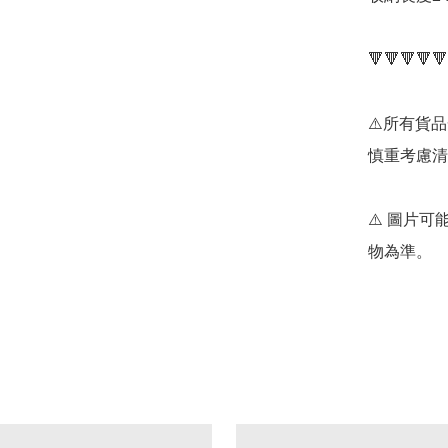
🔻🔻🔻🔻🔻
⚠️所有貨
慎重考慮清
⚠️ 圖片
物為準。