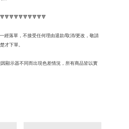
🔻🔻🔻🔻🔻🔻🔻🔻🔻🔻

品一經落單，不接受任何理由退款/取消/更改，敬請
楚才下單。

可能因顯示器不同而出現色差情況，所有商品皆以實