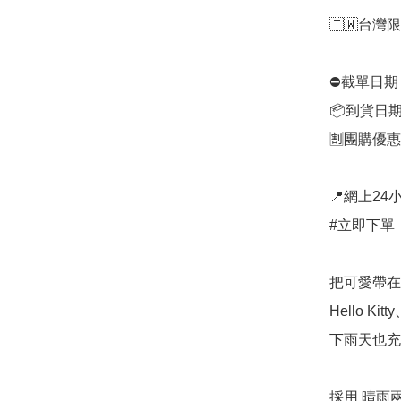
🇹🇼台灣限
⛔️截單日期
📦到貨日期
🈹團購優惠：
📍網上24小
#立即下單：
把可愛帶在
Hello 
下雨天也充
採用 晴雨