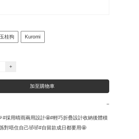
玉桂狗
Kuromi
+
加至購物車
−
🎉#採用晴雨兩用設計🤩#輕巧折疊設計收納後體積
係對唔住自己🤣🤣#自留款成日都要用🤩
