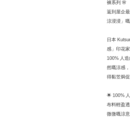
褲系列 🌸

返到屋企最
涼浸浸」嘅
日本 Kuts
感」印花家
100% 人
然嘅涼感，
得黏笠焗促

🌟 100%
布料輕盈透
微微嘅涼意