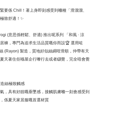
緊要係 Chill！著上身即刻感受到嗰種「滑溜溜、
極致舒適！✨

urogi (意思係輕鬆、舒適) 推出呢系列 「和風 · 涼
居褲，專門為追求生活品質嘅你而設🏆 選用咗 
造絲 (Rayon) 製造，質地好似絲綢咁滑順，仲帶有天
夏天著住佢喺屋企行嚟行去或者瞓覺，完全唔會覺
 人造絲極致觸感

氣，具有好靚嘅垂墜感，接觸肌膚嗰一刻會感受到
，係夏天家居服嘅首選材質
