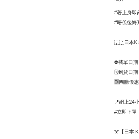
#著上身即
#唔係後悔系列
🇯🇵日本K
⛔️截單日期
🗓️到貨日
🈹團購優惠
📍網上24小
#立即下單：
🌸【日本 K