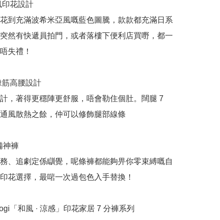
風印花設計

花到充滿波希米亞風嘅藍色圖騰，款款都充滿日系
突然有快遞員拍門，或者落樓下便利店買嘢，都一
唔失禮！

橡筋高腰設計

計，著得更穩陣更舒服，唔會勒住個肚。闊腿 7 
通風散熱之餘，仲可以修飾腿部線條

備神褲

務、追劇定係瞓覺，呢條褲都能夠畀你零束縛嘅自
印花選擇，最啱一次過包色入手替換！

rogi「和風 · 涼感」印花家居 7 分褲系列
