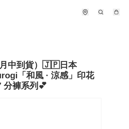
月中到貨）🇯🇵日本
surogi「和風 · 涼感」印花
7 分褲系列💕