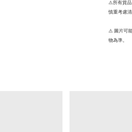
⚠️所有貨
慎重考慮清
⚠️ 圖片
物為準。