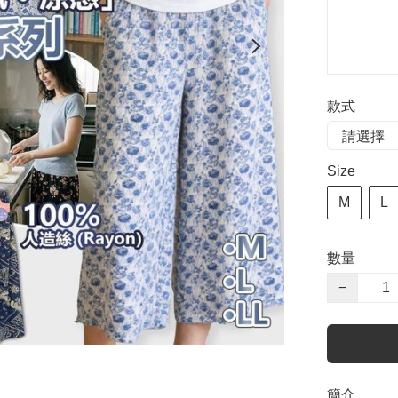
款式
Size
M
L
數量
−
簡介