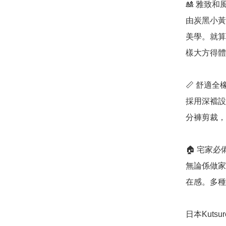
🎎 雅致和
由炭黑小黃
美學。就算
樣大方得體
📏 舒適全
採用深襠設
分褲剪裁，
🏠 宅家必
無論係做家
在感。多種
日本Kutsu