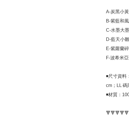
A-炭黑小黃
B-紫藍和風
C-水墨大墨
D-藍天小雛
E-紫蘿蘭碎
F-波希米亞
◾尺寸資料：M
cm；LL 碼
◾材質：100%
🔻🔻🔻🔻🔻