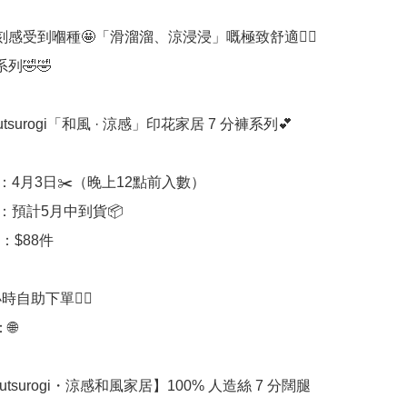
刻感受到嗰種🤩「滑溜溜、涼浸浸」嘅極致舒適👍🏻
🤣🤣

utsurogi「和風 · 涼感」印花家居 7 分褲系列💕

：4月3日✂️（晚上12點前入數）

期：預計5月中到貨📦

：$88件

時自助下單👍🏻



utsurogi・涼感和風家居】100% 人造絲 7 分闊腿