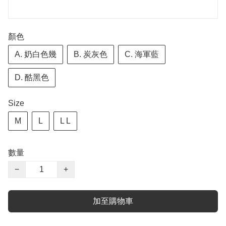
顏色
A. 奶白色幾
B. 炭灰色
C. 海軍藍
D. 酷黑色
Size
M
L
L L
數量
−
+
加至購物車