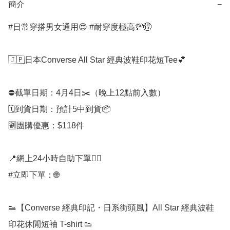
簡介
−
#日常穿搭男女通用😍 #耐穿度極高💯🉐

🇯🇵日本Converse All Star 經典波鞋印花短Tee💕

⛔️截單日期：4月4日✂️（晚上12點前入數）

🗓️到貨日期：預計5中到貨📦

🈹團購優惠：$118件

📍網上24小時自助下單👍🏻

#立即下單：🌐

👟【Converse 經典印記・日系街頭風】All Star 經典波鞋
印花休閒短袖 T-shirt 👟
