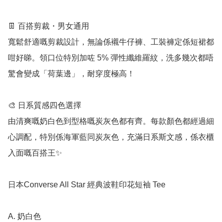
👖 百搭剪裁・男女通用

寬鬆舒適嘅剪裁設計，無論係襯牛仔褲、工裝褲定係短裙都
咁好睇。領口位特別加咗 5% 彈性纖維羅紋，洗多幾次都唔
驚會變成「荷葉邊」，耐穿度極高！

🎨 日系質感四色選擇

由清爽嘅奶白色到型格嘅炭灰色都有齊。每款顏色都經過細
心調配，特別係海軍藍同炭灰色，充滿日系斯文感，係衣櫃
入面嘅百搭王✨

日本Converse All Star 經典波鞋印花短袖 Tee

A. 奶白色
