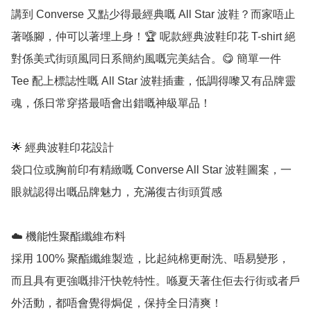
講到 Converse 又點少得最經典嘅 All Star 波鞋？而家唔止
著喺腳，仲可以著埋上身！🏆 呢款經典波鞋印花 T-shirt 絕
對係美式街頭風同日系簡約風嘅完美結合。😋 簡單一件 
Tee 配上標誌性嘅 All Star 波鞋插畫，低調得嚟又有品牌靈
魂，係日常穿搭最唔會出錯嘅神級單品！

🌟 經典波鞋印花設計

袋口位或胸前印有精緻嘅 Converse All Star 波鞋圖案，一
眼就認得出嘅品牌魅力，充滿復古街頭質感

☁️ 機能性聚酯纖維布料

採用 100% 聚酯纖維製造，比起純棉更耐洗、唔易變形，
而且具有更強嘅排汗快乾特性。喺夏天著住佢去行街或者戶
外活動，都唔會覺得焗促，保持全日清爽！
