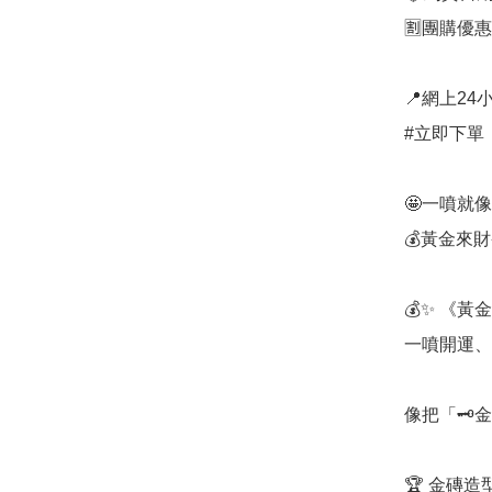
🈹團購優惠：
📍網上24小
#立即下單：
🤩一噴就
💰黃金來財香
💰✨ 《黃
一噴開運、
像把「🗝
🏆 金磚造型