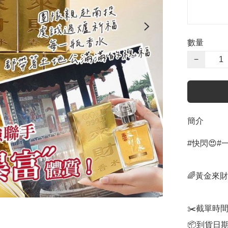
數量
−
簡介
#快閃😍#
🌈黃金來財香
✂️截單時間
📦到貨日