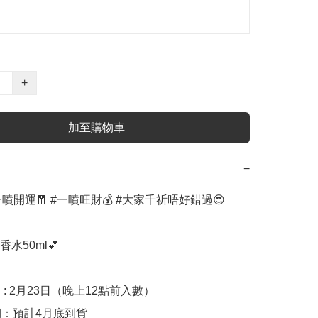
+
加至購物車
−
一噴開運🧧 #一噴旺財💰 #大家千祈唔好錯過😍

水50ml💕

 : 2月23日（晚上12點前入數）

期：預計4月底到貨
