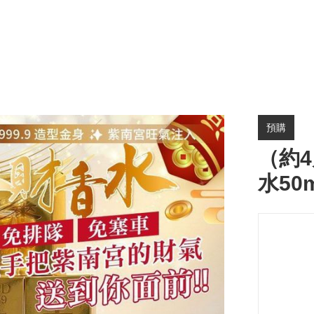
預購
（約4
水50m