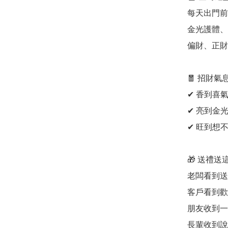
每天出門前
金光護體、
偏財、正財
🧧 招財氣
✔ 香到喜氣
✔ 亮到金光
✔ 旺到想不
🎁 送禮送
老闆看到送
客戶看到歡
朋友收到一
長輩收到說