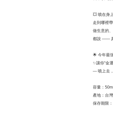
💥 噴在
走到哪裡帶財
做生意的、
都說 ——
🌟 今年
✨讓你“金
— 噴上去
容量：50ml
產地：台灣

保存期限：3