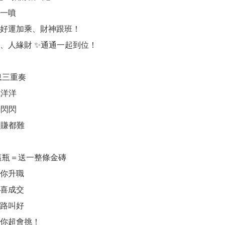
一噴

好運加乘、財神跟班！

、人緣財 ✨通通一起到位！

息三重奏

洋洋

閃閃

賺都難

這瓶＝送一整條金磚

你升職

喜成交

路叫好

你超會挑！
