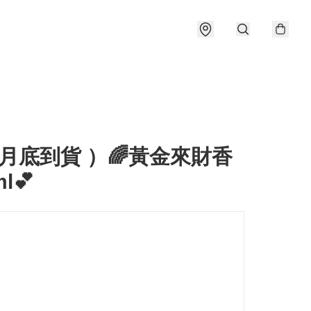
月底到貨 ）🌈黃金來財香
l💕