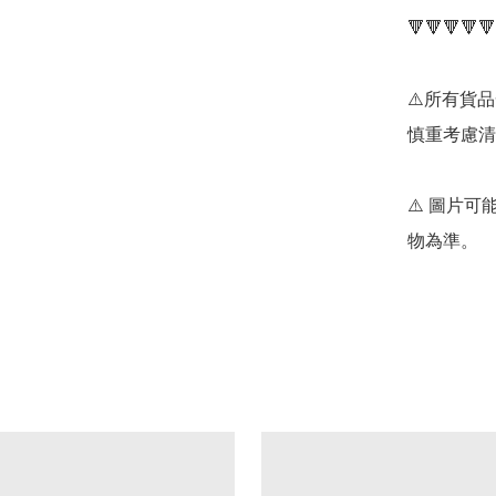
🔻🔻🔻🔻🔻
⚠️所有貨
慎重考慮清
⚠️ 圖片
物為準。