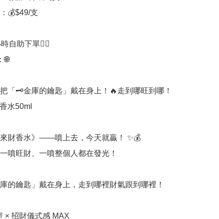
💰$49/支 

時自助下單👍🏻



像把「🗝️金庫的鑰匙」戴在身上！🔥走到哪旺到哪！
水50ml

金來財香水》——噴上去，今天就贏！ ✨💰

一噴旺財、一噴整個人都在發光！

️金庫的鑰匙」戴在身上，走到哪裡財氣跟到哪裡！

 × 招財儀式感 MAX
