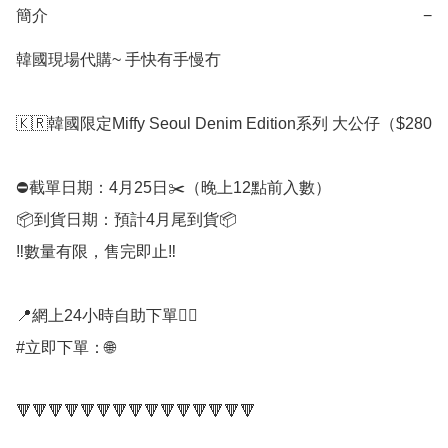
簡介
−
韓國現場代購~ 手快有手慢冇

🇰🇷韓國限定Miffy Seoul Denim Edition系列 大公仔（$280

⛔️截單日期：4月25日✂️（晚上12點前入數）

📦到貨日期：預計4月尾到貨📦

‼️數量有限，售完即止‼️

📍網上24小時自助下單👍🏻

#立即下單：🌐

🔻🔻🔻🔻🔻🔻🔻🔻🔻🔻🔻🔻🔻🔻🔻
