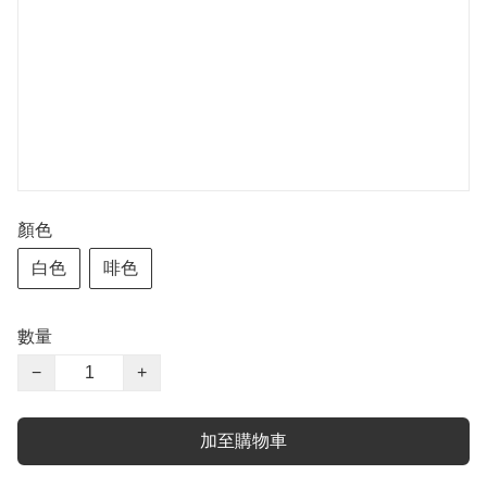
顏色
白色
啡色
數量
−
+
加至購物車