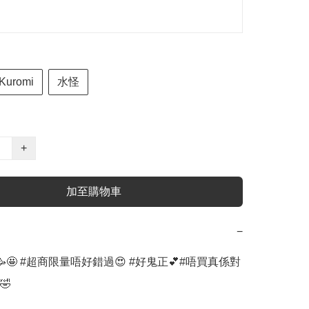
Kuromi
水怪
+
加至購物車
−
🤩 #超商限量唔好錯過😍 #好鬼正💕#唔買真係對

