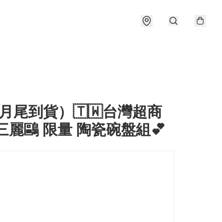
月尾到貨）🇹🇼台灣超商
三麗鷗 限量 陶瓷碗盤組💕