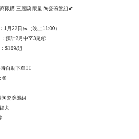
超商限購 三麗鷗 限量 陶瓷碗盤組💕

1月22日✂️（晚上11:00）

：預計2月中至3尾📦

$169/組

時自助下單👍🏻



量陶瓷碗盤組

y-福犬


