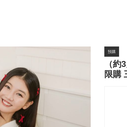
預購
（約3
限購 