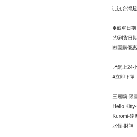
🇹🇼台灣
⛔️截單日期：
📦到貨日期
🈹團購優惠：
📍網上24小
#立即下單：
三麗鷗-限
Hello Kitt
Kuromi-達摩
水怪-財神
