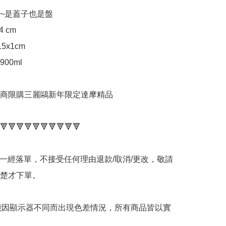
~是蓋子也是盤

 cm

x1cm 

0ml

灣超商限購三麗鷗新年限定達摩精品

🔻🔻🔻🔻🔻🔻🔻🔻🔻🔻

品一經落單，不接受任何理由退款/取消/更改，敬請
楚才下單。

可能因顯示器不同而出現色差情況，所有商品皆以實