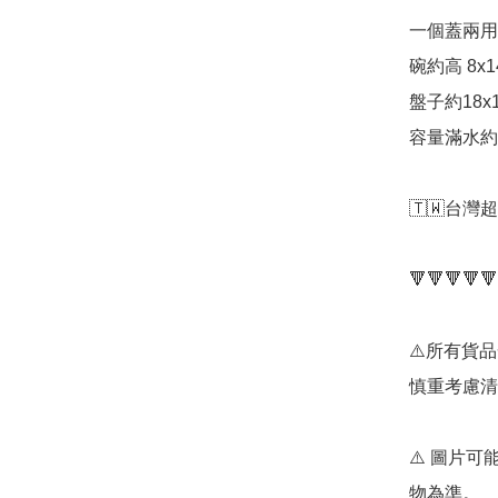
一個蓋兩用
碗約高 8x14
盤子約18x15
容量滿水約90
🇹🇼台
🔻🔻🔻🔻🔻
⚠️所有貨
慎重考慮清
⚠️ 圖片
物為準。