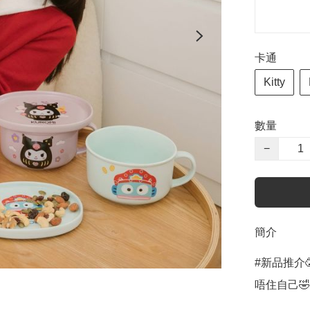
卡通
Kitty
數量
−
簡介
#新品推介
唔住自己🤣