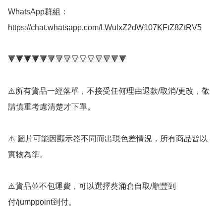
WhatsApp群組： 
https://chat.whatsapp.com/LWulxZ2dW107KFtZ8ZtRV5

🔻🔻🔻🔻🔻🔻🔻🔻🔻🔻🔻🔻🔻🔻🔻

⚠️所有貨品一經落單，不接受任何理由退款/取消/更改，敬
請慎重考慮清楚才下單。

⚠️ 圖片可能因顯示器不同而出現色差情況，所有商品皆以
實物為準。

⚠️貨品並不包運費，可以選擇葵涌倉自取/順豐到
付/jumppoint到付。
