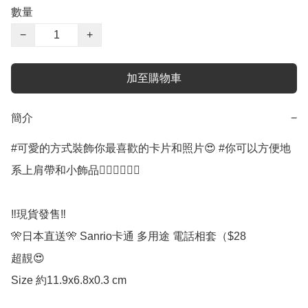
數量
−
+
加至購物車
簡介
−
#可愛的方式裝飾你最喜歡的卡片和照片😍 #你可以方便地
系上肩帶和小飾品👍🏻👏🏻👏🏻

‼️現貨發售‼️

️🎌日本直送🎌 Sanrio卡通 多用途 電話相套（$28

超靚😍

Size 約11.9x6.8x0.3 cm
