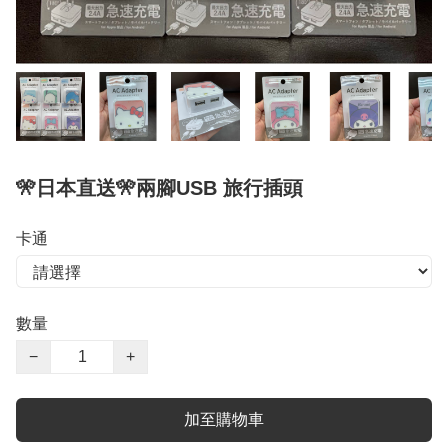
️🎌日本直送🎌兩腳USB 旅行插頭
卡通
數量
−
+
加至購物車