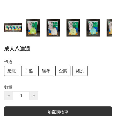
成人八達通
卡通
恐龍
白熊
貓咪
企鵝
豬扒
數量
−
+
加至購物車