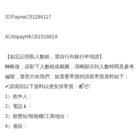
3⃣️Payme：51184117

4⃣️AlipayHK：61516819

【如忘記領取入數紙，需自行向銀行申領證】

轉帳後，請影下入數紙或截圖，清晰顯示到入數時間及參考
編號，發照片給我們，如需要寄貨的請留寄貨資料如下：

✔請填回以下資料以便安排寄貨：📬📦

1）收件人：

2）電話📱：

3）順豐站/智能櫃/工商地址：

4）邊區：
