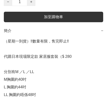
−
+
加至購物車
簡介
−
（星期一到貨）‼️數量有限，售完即止‼️

代購日本現場限定款 家居服套裝（$ 280

分別有M ／L ／LL

M胸圍約40吋

L 胸圍約44吋

LL 胸圍約唔係48吋
