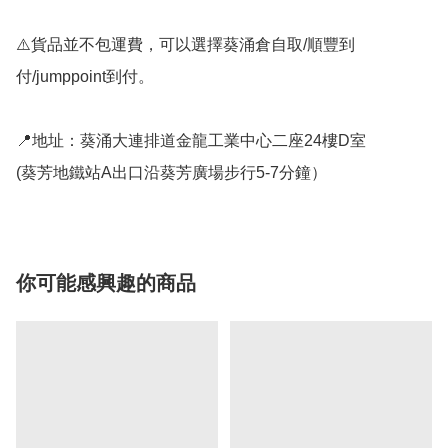
⚠️貨品並不包運費，可以選擇葵涌倉自取/順豐到
付/jumppoint到付。

📍地址：葵涌大連排道金龍工業中心二座24樓D室

(葵芳地鐵站A出口沿葵芳廣場步行5-7分鐘）
你可能感興趣的商品