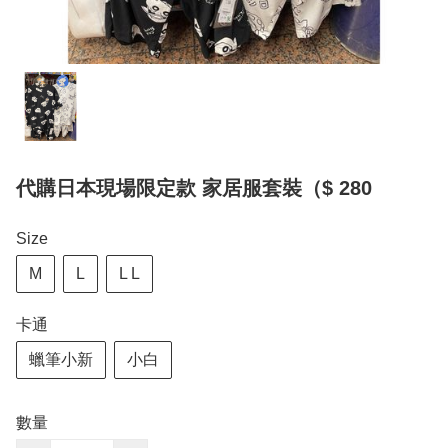
代購日本現場限定款 家居服套裝（$ 280
Size
M
L
L L
卡通
蠟筆小新
小白
數量