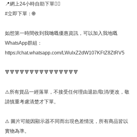
📍網上24小時自助下單👍🏻

#立即下單：🌐

如想第一時間收到我哋嘅優惠資訊，可以加入我地嘅
WhatsApp群組： 
https://chat.whatsapp.com/LWulxZ2dW107KFtZ8ZtRV5

🔻🔻🔻🔻🔻🔻🔻🔻🔻🔻🔻🔻🔻🔻🔻

⚠️所有貨品一經落單，不接受任何理由退款/取消/更改，敬
請慎重考慮清楚才下單。

⚠️ 圖片可能因顯示器不同而出現色差情況，所有商品皆以
實物為準。
