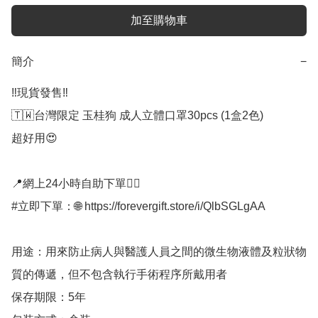
加至購物車
簡介
−
‼️現貨發售‼️

🇹🇼台灣限定 玉桂狗 成人立體口罩30pcs (1盒2色)

超好用😍

📍網上24小時自助下單👍🏻

#立即下單：🌐 https://forevergift.store/i/QlbSGLgAA

用途：用來防止病人與醫護人員之間的微生物液體及粒狀物
質的傳遞，但不包含執行手術程序所戴用者

保存期限：5年
