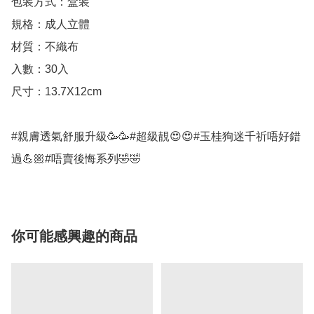
包装方式：盒装

規格：成人立體

材質：不織布 

入數：30入 

尺寸：13.7X12cm

#親膚透氣舒服升級🥳🥳#超級靚😍😍#玉桂狗迷千祈唔好錯
過💪🏼#唔賣後悔系列🤣🤣 
你可能感興趣的商品